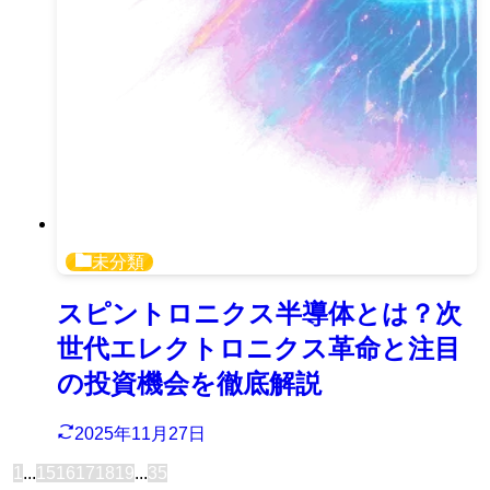
未分類
スピントロニクス半導体とは？次
世代エレクトロニクス革命と注目
の投資機会を徹底解説
2025年11月27日
1
...
15
16
17
18
19
...
35