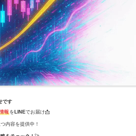
せです
情報
を
LINE
でお届け📩
立つ内容を提供中！