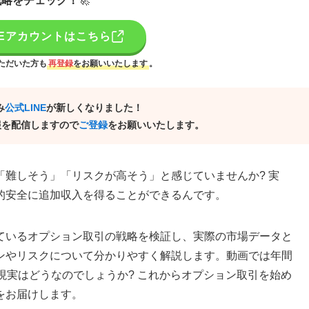
戦略をチェック！
🚀
NEアカウントはこちら
ただいた方も
再登録
をお願いいたします
。
み
公式LINE
が新しくなりました！
報を配信しますので
ご登録
をお願いいたします。
難しそう」「リスクが高そう」と感じていませんか? 実
的安全に追加収入を得ることができるんです。
されているオプション取引の戦略を検証し、実際の市場データと
ンやリスクについて分かりやすく解説します。動画では年間
、現実はどうなのでしょうか? これからオプション取引を始め
をお届けします。