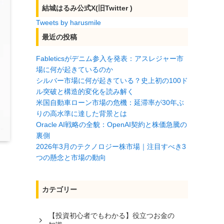
結城はるみ公式X(旧Twitter )
Tweets by harusmile
最近の投稿
Fableticsがデニム参入を発表：アスレジャー市
場に何が起きているのか
シルバー市場に何が起きている？史上初の100ド
ル突破と構造的変化を読み解く
米国自動車ローン市場の危機：延滞率が30年ぶ
りの高水準に達した背景とは
Oracle AI戦略の全貌：OpenAI契約と株価急騰の
裏側
2026年3月のテクノロジー株市場｜注目すべき3
つの懸念と市場の動向
カテゴリー
【投資初心者でもわかる】役立つお金の