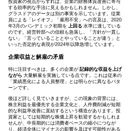
投資家の視点からすれば、企業の財務体質改善に寄与
する効率的な手法に見えるかもしれません。しかし、
グラスドアのデータは別の事実を示しています。従業
員による「レイオフ」「雇用不安」への言及は、2020
年3月のパンデミック初期を
上回る
水準に達している
のです。経営幹部への信頼も急落し、「方針が一貫し
ない」「言っていることとやっていることが違う」と
いった否定的な表現が2024年以降急増しています。
企業収益と解雇の矛盾
特に注目すべきは、多くの企業が
記録的な収益を上げ
ながら
大量解雇を実施している点です。これは従来の
「業績悪化による人員整理」とは明らかに異なるパタ
ーンです。
後ほど詳しく見ていきますが、この現象の背景には、
株主利益を最優先する企業文化と、人件費削減が短期
的な利益率改善に直結するという構造があります。投
資家としては短期的な株価上昇を歓迎するかもしれま
せんが、中長期的には消費者ベースの縮小につなが
り、経済全体にマイナスの影響を及ぼす可能性がある