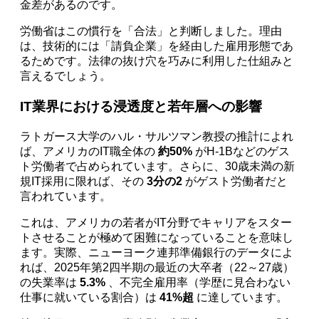
金差があるのです。
労働省はこの慣行を「合法」と判断しました。理由
は、技術的には「請負企業」を経由した雇用形態であ
るためです。法律の抜け穴を巧みに利用した仕組みと
言えるでしょう。
IT業界における浸透度と若年層への影響
ラトガース大学のハル・サルツマン教授の推計によれ
ば、アメリカのIT職全体の
約50%
がH-1Bなどのゲス
ト労働者で占められています。さらに、30歳未満の新
規IT採用に限れば、その
3分の2
がゲスト労働者だと
言われています。
これは、アメリカの若者がIT分野でキャリアをスター
トさせることが極めて困難になっていることを意味し
ます。実際、ニューヨーク連邦準備銀行のデータによ
れば、2025年第2四半期の最近の大卒者（22～27歳）
の失業率は
5.3%
、不完全雇用率（学歴に見合わない
仕事に就いている割合）は
41%超
に達しています。