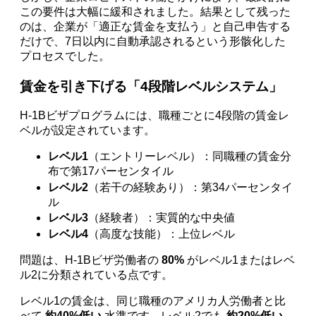
この要件は大幅に緩和されました。結果として残った
のは、企業が「適正な賃金を支払う」と自己申告する
だけで、7日以内に自動承認されるという形骸化した
プロセスでした。
賃金を引き下げる「4段階レベルシステム」
H-1Bビザプログラムには、職種ごとに4段階の賃金レ
ベルが設定されています。
レベル1
（エントリーレベル）：同職種の賃金分
布で第17パーセンタイル
レベル2
（若干の経験あり）：第34パーセンタイ
ル
レベル3
（経験者）：実質的な中央値
レベル4
（高度な技能）：上位レベル
問題は、H-1Bビザ労働者の
80%
がレベル1またはレベ
ル2に分類されている点です。
レベル1の賃金は、同じ職種のアメリカ人労働者と比
べて
約40%低い
水準です。レベル2でも
約20%低い