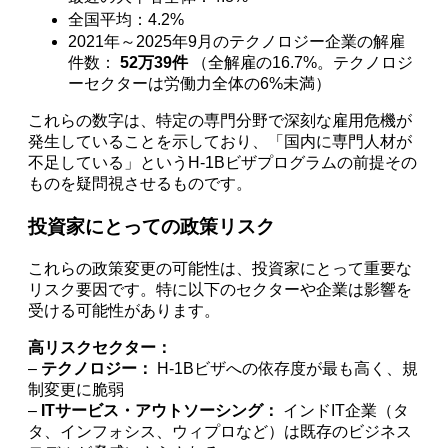
全国平均：4.2%
2021年～2025年9月のテクノロジー企業の解雇
件数：
52万39件
（全解雇の16.7%。テクノロジ
ーセクターは労働力全体の6%未満）
これらの数字は、特定の専門分野で深刻な雇用危機が
発生していることを示しており、「国内に専門人材が
不足している」というH-1Bビザプログラムの前提その
ものを疑問視させるものです。
投資家にとっての政策リスク
これらの政策変更の可能性は、投資家にとって重要な
リスク要因です。特に以下のセクターや企業は影響を
受ける可能性があります。
高リスクセクター：
–
テクノロジー：
H-1Bビザへの依存度が最も高く、規
制変更に脆弱
–
ITサービス・アウトソーシング：
インドIT企業（タ
タ、インフォシス、ウィプロなど）は既存のビジネス