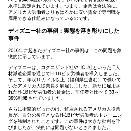
水準に設定されています。つまり、企業は合法的に、
アメリカ人労働者よりもはるかに安い賃金で専門職を
雇用できる仕組みになっているのです。
ディズニー社の事例：実態を浮き彫りにした
事件
2016年に起きたディズニー社の事例は、この問題を象
徴的に示しています。
ディズニーは、コグニザント社やHCL社といったIT人
材派遣企業を通じてH-1Bビザ労働者を導入しました。
そして、年収10万ドル以上（福利厚生含む）で働いて
いたアメリカ人従業員を解雇しました。新たに雇用さ
れたH-1Bビザ労働者の賃金は、前任者と比べて
33～
39%削減
されていました。
さらに衝撃的だったのは、解雇されるアメリカ人従業
員が、自分の後任となるH-1Bビザ労働者のトレーニン
グを強制されたことです。この事件は大きな批判を呼
びましたが、法的には問題がないとされました。