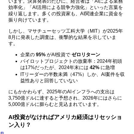
います。決算発表のたびに、経営者は「AIによる業務
効率化」「AI活用による競争力強化」といった言葉を
繰り返します。多くの投資家も、AI関連企業に資金を
振り向けています。
しかし、マサチューセッツ工科大学（MIT）が2025年
8月に発表した調査は、衝撃的な結果を示していま
す。
企業の
95%
がAI投資で
ゼロリターン
パイロットプロジェクトの放棄率：2024年初頭
は17%だったが、2024年末には
42%
に急増
ITリーダーの半数未満（47%）しか、AI案件を収
益性ありと回答していない
にもかかわらず、2025年のAIインフラへの支出は
3,750億ドルに達すると予想され、2026年にはさらに
5,000億ドルに膨らむと見込まれています。
AI投資がなければアメリカ経済はリセッショ
ン入り？