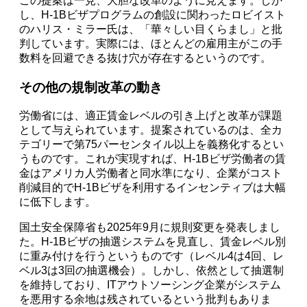
この提案は一見、大胆な改革のように見えます。しか
し、H-1Bビザプログラムの創設に関わったロビイスト
のハリス・ミラー氏は、「華々しい目くらまし」と批
判しています。実際には、ほとんどの雇用主がこの手
数料を回避できる抜け穴が存在するというのです。
その他の規制改革の動き
労働省には、適正賃金レベルの引き上げと改革が課題
として与えられています。提案されているのは、全カ
テゴリーで第75パーセンタイル以上を義務化するとい
うものです。これが実現すれば、H-1Bビザ労働者の賃
金はアメリカ人労働者と同水準になり、企業がコスト
削減目的でH-1Bビザを利用するインセンティブは大幅
に低下します。
国土安全保障省も2025年9月に規則変更を発表しまし
た。H-1Bビザの抽選システムを見直し、賃金レベル別
に重み付けを行うというものです（レベル4は4回、レ
ベル3は3回の抽選機会）。しかし、依然として抽選制
を維持しており、ITアウトソーシング企業がシステム
を悪用する余地は残されているという批判もありま