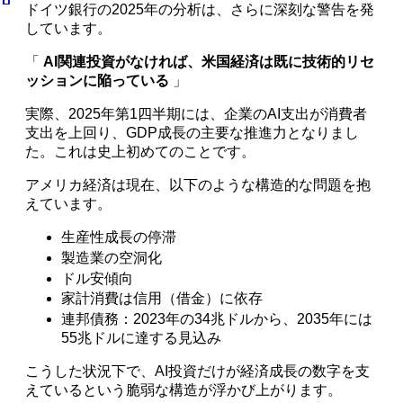
ドイツ銀行の2025年の分析は、さらに深刻な警告を発
しています。
「
AI関連投資がなければ、米国経済は既に技術的リセ
ッションに陥っている
」
実際、2025年第1四半期には、企業のAI支出が消費者
支出を上回り、GDP成長の主要な推進力となりまし
た。これは史上初めてのことです。
アメリカ経済は現在、以下のような構造的な問題を抱
えています。
生産性成長の停滞
製造業の空洞化
ドル安傾向
家計消費は信用（借金）に依存
連邦債務：2023年の34兆ドルから、2035年には
55兆ドルに達する見込み
こうした状況下で、AI投資だけが経済成長の数字を支
えているという脆弱な構造が浮かび上がります。