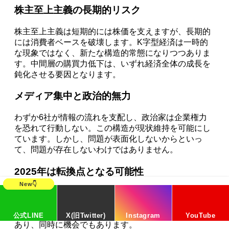
株主至上主義の長期的リスク
株主至上主義は短期的には株価を支えますが、長期的
には消費者ベースを破壊します。K字型経済は一時的
な現象ではなく、新たな構造的常態になりつつありま
す。中間層の購買力低下は、いずれ経済全体の成長を
鈍化させる要因となります。
メディア集中と政治的無力
わずか6社が情報の流れを支配し、政治家は企業権力
を恐れて行動しない。この構造が現状維持を可能にし
ています。しかし、問題が表面化しないからといっ
て、問題が存在しないわけではありません。
2025年は転換点となる可能性
トランプ政権によるH-1Bビザ改革の試みは、象徴的で
あると同時に、30年ぶりの真剣な改革試行です。政策
変更の可能性は、投資家にとって重要なリスク要因で
公式LINE
X(旧Twitter)
Instagram
YouTube
あり、同時に機会でもあります。