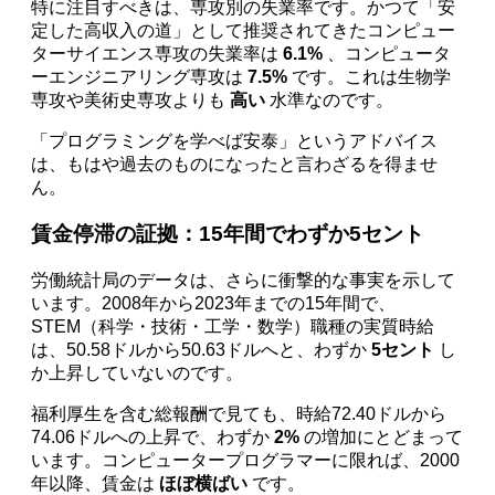
特に注目すべきは、専攻別の失業率です。かつて「安
定した高収入の道」として推奨されてきたコンピュー
ターサイエンス専攻の失業率は
6.1%
、コンピュータ
ーエンジニアリング専攻は
7.5%
です。これは生物学
専攻や美術史専攻よりも
高い
水準なのです。
「プログラミングを学べば安泰」というアドバイス
は、もはや過去のものになったと言わざるを得ませ
ん。
賃金停滞の証拠：15年間でわずか5セント
労働統計局のデータは、さらに衝撃的な事実を示して
います。2008年から2023年までの15年間で、
STEM（科学・技術・工学・数学）職種の実質時給
は、50.58ドルから50.63ドルへと、わずか
5セント
し
か上昇していないのです。
福利厚生を含む総報酬で見ても、時給72.40ドルから
74.06ドルへの上昇で、わずか
2%
の増加にとどまって
います。コンピュータープログラマーに限れば、2000
年以降、賃金は
ほぼ横ばい
です。