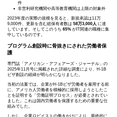
件
非営利研究機関や高等教育機関は上限の対象外
2023年度の実際の規模を見ると、新規承認は11万
9,000件、更新を含む総保有者数は
58万3,000人
に達
しています。そしてこのうち
65%
がIT関連の職種に集
中しているのです。
プログラム創設時に骨抜きにされた労働者保
護
専門誌「アメリカン・アフェアーズ・ジャーナル」の
2025年11月号に掲載された詳細な調査により、H-1B
ビザ創設の経緯が明らかになりました。
当初の法案では、企業がH-1Bビザ労働者を雇用する前
に、アメリカ人労働者を積極的に採用しようとしたこ
とを証明する「労働証明プロセス」が必要とされてい
ました。これは国内労働者を保護するための重要な仕
組みでした。
しかし、企業ロビイストの働きかけにより、最終的に