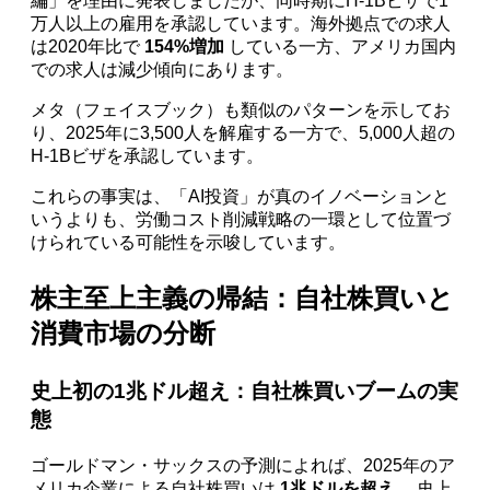
編」を理由に発表しましたが、同時期にH-1Bビザで1
万人以上の雇用を承認しています。海外拠点での求人
は2020年比で
154%増加
している一方、アメリカ国内
での求人は減少傾向にあります。
メタ（フェイスブック）も類似のパターンを示してお
り、2025年に3,500人を解雇する一方で、5,000人超の
H-1Bビザを承認しています。
これらの事実は、「AI投資」が真のイノベーションと
いうよりも、労働コスト削減戦略の一環として位置づ
けられている可能性を示唆しています。
株主至上主義の帰結：自社株買いと
消費市場の分断
史上初の1兆ドル超え：自社株買いブームの実
態
ゴールドマン・サックスの予測によれば、2025年のア
メリカ企業による自社株買いは
1兆ドルを超え
、史上