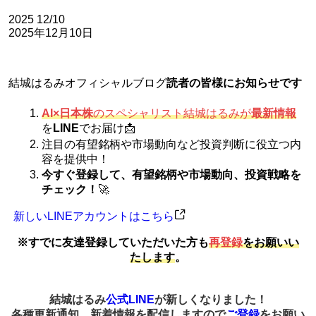
2025
12/10
2025年12月10日
結城はるみオフィシャルブログ
読者の皆様にお知らせです
AI×日本株
のスペシャリスト結城はるみが
最新情報
を
LINE
でお届け📩
注目の有望銘柄や市場動向など投資判断に役立つ内
容を提供中！
今すぐ登録して、有望銘柄や市場動向、投資戦略を
チェック！
🚀
新しいLINEアカウントはこちら
※すでに友達登録していただいた方も
再登録
をお願いい
たします
。
結城はるみ
公式LINE
が新しくなりました！
各種更新通知、新着情報を配信しますので
ご登録
をお願い