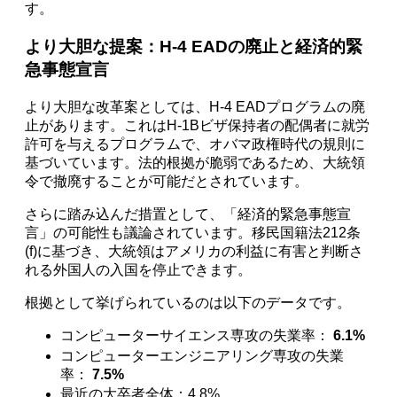
す。
より大胆な提案：H-4 EADの廃止と経済的緊
急事態宣言
より大胆な改革案としては、H-4 EADプログラムの廃
止があります。これはH-1Bビザ保持者の配偶者に就労
許可を与えるプログラムで、オバマ政権時代の規則に
基づいています。法的根拠が脆弱であるため、大統領
令で撤廃することが可能だとされています。
さらに踏み込んだ措置として、「経済的緊急事態宣
言」の可能性も議論されています。移民国籍法212条
(f)に基づき、大統領はアメリカの利益に有害と判断さ
れる外国人の入国を停止できます。
根拠として挙げられているのは以下のデータです。
コンピューターサイエンス専攻の失業率：
6.1%
コンピューターエンジニアリング専攻の失業
率：
7.5%
最近の大卒者全体：4.8%