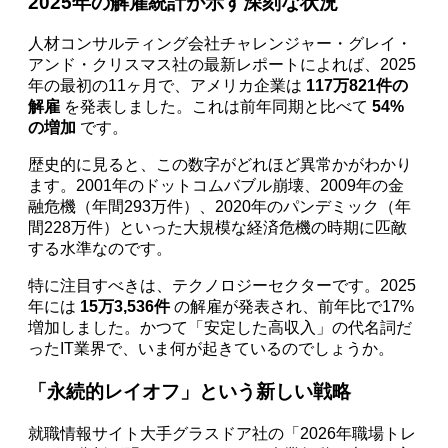
2025年の解雇統計が示す深刻な状況
人材コンサルティング会社チャレンジャー・グレイ・
アンド・クリスマス社の最新レポートによれば、2025
年の最初の11ヶ月で、アメリカ企業は
117万821件の
解雇
を発表しました。これは前年同期と比べて
54%
の増加
です。
歴史的に見ると、この数字がどれほど異常かがわかり
ます。2001年のドットコムバブル崩壊、2009年の金
融危機（年間293万件）、2020年のパンデミック（年
間228万件）といった大規模な経済危機の時期に匹敵
する水準なのです。
特に注目すべきは、テクノロジーセクターです。2025
年には
15万3,536件
の解雇が発表され、前年比で17%
増加しました。かつて「安定した高収入」の代名詞だ
ったIT業界で、いま何が起きているのでしょうか。
「永続的レイオフ」という新しい戦略
就職情報サイト大手グラスドア社の「2026年職場トレ