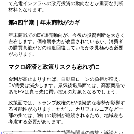
て充電インフラへの政府投資の動向などが重要な判断
材料となります。
第4四半期｜年末商戦がカギ
年末商戦でのEV販売動向が、今後の投資判断を大きく
左右します。価格競争力が改善されているか、消費者
の購買意欲がどの程度回復しているかを見極める必要
があります。
マクロ経済と政策リスクも忘れずに
金利が高止まりすれば、自動車ローンの負担が増え、
EV需要は減少します。景気後退局面では、高額商品で
あるEVは真っ先に買い控えの対象となるでしょう。
政策面では、トランプ政権のEV懐疑的な姿勢が影響す
る可能性があります。ただし、カリフォルニアなど一
部の州では、独自の規制が継続されるため、地域差も
考慮する必要があります。
バッテリー火災事故や自動運転関連の事故・訴訟とい