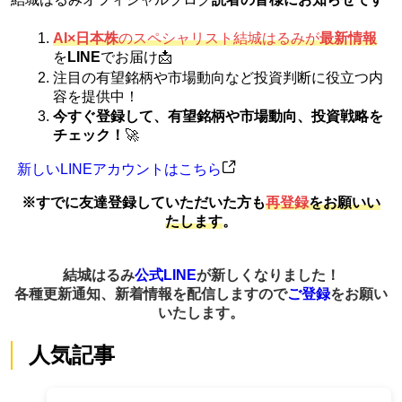
AI×日本株
のスペシャリスト結城はるみが
最新情報
を
LINE
でお届け📩
注目の有望銘柄や市場動向など投資判断に役立つ内
容を提供中！
今すぐ登録して、有望銘柄や市場動向、投資戦略を
チェック！
🚀
新しいLINEアカウントはこちら
※すでに友達登録していただいた方も
再登録
をお願いい
たします
。
結城はるみ
公式LINE
が新しくなりました！
各種更新通知、新着情報を配信しますので
ご登録
をお願い
いたします。
人気記事