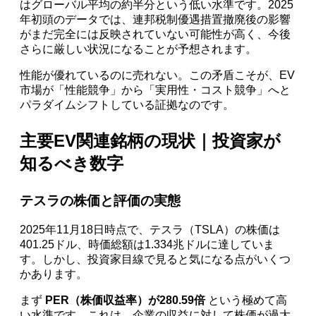
はグローバル平均の約半分という低い水準です。2025
年初頭のデータでは、連邦税制優遇措置撤廃後の影響
がまだ完全には反映されていない可能性が高く、今後
さらに厳しい状況になることが予想されます。
性能が優れているのに売れない。この矛盾こそが、EV
市場が「性能競争」から「実用性・コスト競争」へと
パラダイムシフトしている証拠なのです。
主要EV関連銘柄の現状｜投資家が
知るべき数字
テスラの株価と評価の実態
2025年11月18日時点で、テスラ（TSLA）の株価は
401.25ドル、時価総額は1.334兆ドルに達していま
す。しかし、投資家目線で見ると気になる点がいくつ
かあります。
まず
PER（株価収益率）が280.59倍
という極めて高
い水準です。これは、企業の収益に対して株価が過大