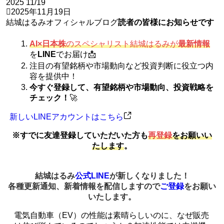
2025
11/19
2025年11月19日
結城はるみオフィシャルブログ
読者の皆様にお知らせです
AI×日本株
のスペシャリスト結城はるみが
最新情報
を
LINE
でお届け📩
注目の有望銘柄や市場動向など投資判断に役立つ内
容を提供中！
今すぐ登録して、有望銘柄や市場動向、投資戦略を
チェック！
🚀
新しいLINEアカウントはこちら
※すでに友達登録していただいた方も
再登録
をお願いい
たします
。
結城はるみ
公式LINE
が新しくなりました！
各種更新通知、新着情報を配信しますので
ご登録
をお願い
いたします。
電気自動車（EV）の性能は素晴らしいのに、なぜ販売