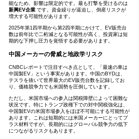
能なため、影響は限定的です。最も打撃を受けるのは
新興EV企業
です。資金繰りが逼迫し、倒産リスクが
増大する可能性があります。
2025年第1四半期から第2四半期にかけて、EV販売台
数は前年比で二桁減となる可能性が高く、投資家は短
期的な下押し圧力を覚悟する必要があります。
中国メーカーの脅威と地政学リスク
CNBCレポートで注目すべき点として、「最速の車は
中国製EV」という事実があります。中国のBYDは、
テスラを抜いて世界最大のEV販売台数を記録してお
り、価格競争力でも米国勢を圧倒しています。
ただし、米国市場への参入は関税障壁によって困難な
状況です。特にトランプ政権下での対中関税強化は、
中国製EVの米国市場参入をほぼ不可能にする可能性が
あります。これは短期的には米国メーカーにとってプ
ラス材料ですが、長期的にはグローバル競争力の低下
につながるリスクもあります。