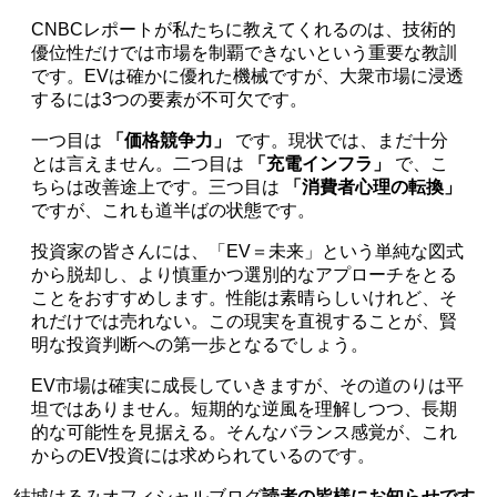
CNBCレポートが私たちに教えてくれるのは、技術的
優位性だけでは市場を制覇できないという重要な教訓
です。EVは確かに優れた機械ですが、大衆市場に浸透
するには3つの要素が不可欠です。
一つ目は
「価格競争力」
です。現状では、まだ十分
とは言えません。二つ目は
「充電インフラ」
で、こ
ちらは改善途上です。三つ目は
「消費者心理の転換」
ですが、これも道半ばの状態です。
投資家の皆さんには、「EV＝未来」という単純な図式
から脱却し、より慎重かつ選別的なアプローチをとる
ことをおすすめします。性能は素晴らしいけれど、そ
れだけでは売れない。この現実を直視することが、賢
明な投資判断への第一歩となるでしょう。
EV市場は確実に成長していきますが、その道のりは平
坦ではありません。短期的な逆風を理解しつつ、長期
的な可能性を見据える。そんなバランス感覚が、これ
からのEV投資には求められているのです。
結城はるみオフィシャルブログ
読者の皆様にお知らせです