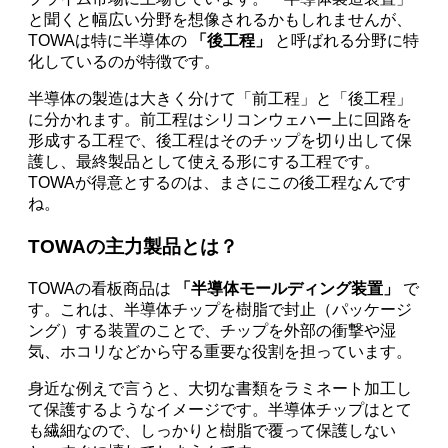
と聞くと幅広い分野を想像されるかもしれませんが、
TOWAは特に半導体の
「後工程」
と呼ばれる分野に特
化しているのが特徴です。
半導体の製造は大きく分けて「前工程」と「後工程」
に分かれます。前工程はシリコンウェハー上に回路を
形成する工程で、後工程はそのチップを切り出して保
護し、最終製品として使える形にする工程です。
TOWAが得意とするのは、まさにこの後工程なんです
ね。
TOWAの主力製品とは？
TOWAの看板商品は
「半導体モールディング装置」
で
す。これは、半導体チップを樹脂で封止（パッケージ
ング）する装置のことで、チップを外部の衝撃や湿
気、ホコリなどから守る重要な役割を担っています。
身近な例えで言うと、大切な書類をラミネート加工し
て保護するようなイメージです。半導体チップはとて
も繊細なので、しっかりと樹脂で覆って保護しない