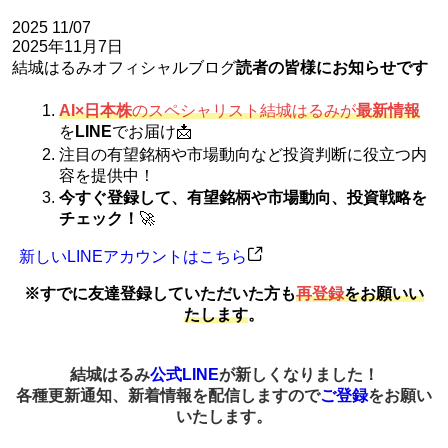
2025
11/07
2025年11月7日
結城はるみオフィシャルブログ
読者の皆様にお知らせです
AI×日本株
のスペシャリスト結城はるみが
最新情報
を
LINE
でお届け📩
注目の有望銘柄や市場動向など投資判断に役立つ内
容を提供中！
今すぐ登録して、有望銘柄や市場動向、投資戦略を
チェック！
🚀
新しいLINEアカウントはこちら
※すでに友達登録していただいた方も
再登録
をお願いい
たします
。
結城はるみ
公式LINE
が新しくなりました！
各種更新通知、新着情報を配信しますので
ご登録
をお願い
いたします。