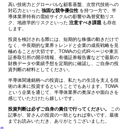
高い技術力とグローバルな顧客基盤、次世代技術への
対応力といった
強固な競争優位性
を持つ一方で、半
導体業界特有の需給サイクルの影響や為替変動リス
ク、地政学的リスクといった
注意すべき課題
も存在
します。
投資を検討される際には、短期的な株価の動きだけで
なく、中長期的な業界トレンドと企業の成長戦略を見
極めることが大切です。TOWAの公式IRページや東京
証券取引所の開示情報、有価証券報告書などで最新の
財務データや業績予想を定期的に確認し、ご自身の投
資判断の材料としてください。
半導体関連銘柄への投資は、私たちの生活を支える技
術の未来に投資するということでもあります。TOWA
という企業を通じて、半導体業界の奥深さや面白さを
感じていただけたら嬉しいです。
投資判断は必ずご自身の責任で行ってください。
この
記事が、皆さんの投資の一助となれば幸いです。最後
までお読みいただき、ありがとうございました。