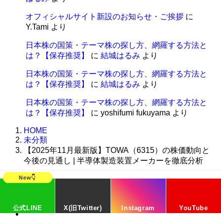
オフィシャルサイト新設のお知らせ・ご挨拶
に
Y.Tami
より
日本株の国策・テーマ株の探し方、網羅する方法と
は？【保存推奨】
に
結城はるみ
より
日本株の国策・テーマ株の探し方、網羅する方法と
は？【保存推奨】
に
結城はるみ
より
日本株の国策・テーマ株の探し方、網羅する方法と
は？【保存推奨】
に
yoshifumi fukuyama
より
HOME
未分類
【2025年11月最新版】TOWA（6315）の株価動向と
今後の見通し | 半導体製造装置メーカーを徹底分析
公式LINE
X(旧Twitter)
Instagram
YouTube