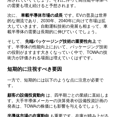
用されていくでしょう。それに伴って高性能半導体へ
の需要も増え続けると予想されます。
次に、
車載半導体市場の成長
です。EVの普及は世界
的な潮流であり、2030年、2040年に向けて市場は拡
大していきます。自動運転技術の発展も相まって、車
載半導体の需要は長期的に伸びていくでしょう。
そして、
先端パッケージング技術の重要性向上
で
す。半導体の性能向上において、パッケージング技術
の役割がますます大きくなっていく中で、TOWAの技
術力が評価される場面は増えていくはずです。
短期的に注視すべき要因
一方で、短期的には以下のような点に注意が必要で
す。
顧客の設備投資動向
は、四半期ごとの業績に直結しま
す。大手半導体メーカーの決算発表や設備投資計画の
発表は、TOWAの株価にも影響を与えるでしょう。
半導体市場の在庫動向
も重要です。在庫が積み上がる