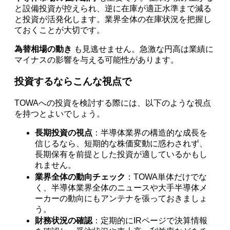
と設備投資が控えられ、逆に在庫が適正水準まで減る
と投資が活発化します。業界全体の在庫状況を把握し
ておくことが大切です。
為替相場の動き
も見逃せません。急激な円高は業績に
マイナスの影響を与える可能性があります。
投資するならこんな視点で
TOWAへの投資を検討する際には、以下のような視点
を持つとよいでしょう。
長期投資の視点
：半導体業界の構造的な成長を
信じるなら、短期的な株価変動に惑わされず、
長期保有を前提とした投資が適しているかもし
れません。
業界全体の動向チェック
：TOWA単体だけでな
く、半導体業界全体のニュースや大手半導体メ
ーカーの動向にもアンテナを張っておきましょ
う。
財務状況の確認
：定期的にIRページで決算情報