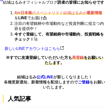
結城はるみオフィシャルブログ
読者の皆様にお知らせです
AI×日本株
のスペシャリスト結城はるみが
最新情報
を
LINE
でお届け📩
注目の有望銘柄や市場動向など投資判断に役立つ内
容を提供中！
今すぐ登録して、有望銘柄や市場動向、投資戦略を
チェック！
🚀
新しいLINEアカウントはこちら
※すでに友達登録していただいた方も
再登録
をお願いい
たします
。
結城はるみ
公式LINE
が新しくなりました！
各種更新通知、新着情報を配信しますので
ご登録
をお願い
いたします。
人気記事