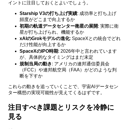
イントに注目しておくとよいでしょう。
Starship V3の打ち上げ実績
: 成功率と打ち上げ
頻度がどこまで向上するか
初期の軌道データセンター衛星の展開
: 実際に衛
星が打ち上げられ、機能するか
xAIのGrokモデルの進化
: SpaceXとの統合でどれ
だけ性能が向上するか
SpaceXのIPO時期
: 2026年中と言われています
が、具体的なタイミングはまだ未定
規制当局の動き
: アメリカの連邦通信委員会
（FCC）や連邦航空局（FAA）がどのような判
断を下すか
これらの動きを追っていくことで、宇宙AIデータセン
ター構想の実現可能性が見えてくるはずです。
注目すべき課題とリスクを冷静に
見る