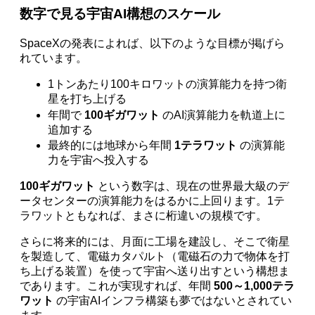
数字で見る宇宙AI構想のスケール
SpaceXの発表によれば、以下のような目標が掲げら
れています。
1トンあたり100キロワットの演算能力を持つ衛
星を打ち上げる
年間で
100ギガワット
のAI演算能力を軌道上に
追加する
最終的には地球から年間
1テラワット
の演算能
力を宇宙へ投入する
100ギガワット
という数字は、現在の世界最大級のデ
ータセンターの演算能力をはるかに上回ります。1テ
ラワットともなれば、まさに桁違いの規模です。
さらに将来的には、月面に工場を建設し、そこで衛星
を製造して、電磁カタパルト（電磁石の力で物体を打
ち上げる装置）を使って宇宙へ送り出すという構想ま
であります。これが実現すれば、年間
500～1,000テラ
ワット
の宇宙AIインフラ構築も夢ではないとされてい