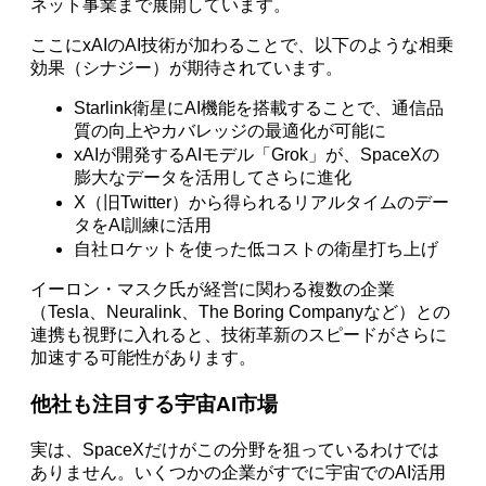
ネット事業まで展開しています。
ここにxAIのAI技術が加わることで、以下のような相乗
効果（シナジー）が期待されています。
Starlink衛星にAI機能を搭載することで、通信品
質の向上やカバレッジの最適化が可能に
xAIが開発するAIモデル「Grok」が、SpaceXの
膨大なデータを活用してさらに進化
X（旧Twitter）から得られるリアルタイムのデー
タをAI訓練に活用
自社ロケットを使った低コストの衛星打ち上げ
イーロン・マスク氏が経営に関わる複数の企業
（Tesla、Neuralink、The Boring Companyなど）との
連携も視野に入れると、技術革新のスピードがさらに
加速する可能性があります。
他社も注目する宇宙AI市場
実は、SpaceXだけがこの分野を狙っているわけでは
ありません。いくつかの企業がすでに宇宙でのAI活用