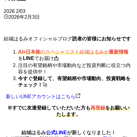
2026
2/03
2026年2月3日
結城はるみオフィシャルブログ
読者の皆様にお知らせです
AI×日本株
のスペシャリスト結城はるみが
最新情報
を
LINE
でお届け📩
注目の有望銘柄や市場動向など投資判断に役立つ内
容を提供中！
今すぐ登録して、有望銘柄や市場動向、投資戦略を
チェック！
🚀
新しいLINEアカウントはこちら
※すでに友達登録していただいた方も
再登録
をお願いい
たします
。
結城はるみ
公式LINE
が新しくなりました！