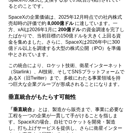
るとのことです。
SpaceXの企業価値は、2025年12月時点での社内株式
売却時の評価で約
8,000億ドル
に達しています。一
方、xAIは2026年1月に
200億ドル
の資金調達を完了し
たばかりで、当初目標の150億ドルを大きく上回る資
金を集めました。さらに、SpaceXは2026年中に300
億ドル以上を調達する大型の株式公開（IPO）を準備
中とされています。
この統合により、ロケット技術、衛星インターネット
（Starlink）、AI技術、そしてSNSプラットフォームで
あるX（旧Twitter）まで、多岐にわたる事業領域を持
つ巨大な企業グループが形成されることになります。
垂直統合がもたらす可能性
「垂直統合」
とは、製造から販売まで、事業に必要な
工程を一つの企業が一貫して手がけることを指しま
す。SpaceXの場合、自社でロケットを開発・製造
し、打ち上げサービスを提供し、さらに衛星インター