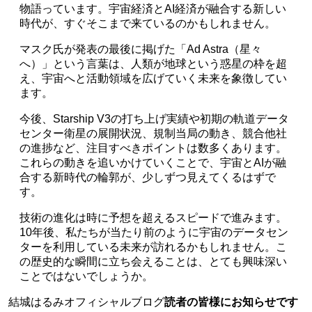
物語っています。宇宙経済とAI経済が融合する新しい
時代が、すぐそこまで来ているのかもしれません。
マスク氏が発表の最後に掲げた「Ad Astra（星々
へ）」という言葉は、人類が地球という惑星の枠を超
え、宇宙へと活動領域を広げていく未来を象徴してい
ます。
今後、Starship V3の打ち上げ実績や初期の軌道データ
センター衛星の展開状況、規制当局の動き、競合他社
の進捗など、注目すべきポイントは数多くあります。
これらの動きを追いかけていくことで、宇宙とAIが融
合する新時代の輪郭が、少しずつ見えてくるはずで
す。
技術の進化は時に予想を超えるスピードで進みます。
10年後、私たちが当たり前のように宇宙のデータセン
ターを利用している未来が訪れるかもしれません。こ
の歴史的な瞬間に立ち会えることは、とても興味深い
ことではないでしょうか。
結城はるみオフィシャルブログ
読者の皆様にお知らせです