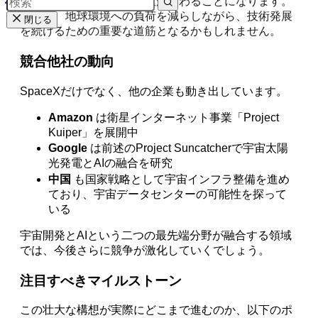
する」という新しい選択肢が加わることになります。
これは、地球環境への負荷を減らしながら、技術発展
閉じる
を続けるための重要な道筋となるかもしれません。
競合他社の動向
SpaceXだけでなく、他の企業も動き出しています。
Amazon
は衛星インターネット事業「Project
Kuiper」を展開中
Google
は前述のProject Suncatcherで宇宙太陽
光発電とAIの融合を研究
中国
も国家戦略として宇宙インフラ整備を進め
ており、宇宙データセンターの可能性を探って
いる
宇宙開発とAIという二つの最先端分野が融合する領域
では、今後さらに競争が激化していくでしょう。
注目すべきマイルストーン
この壮大な構想が実際にどこまで進むのか、以下のポ