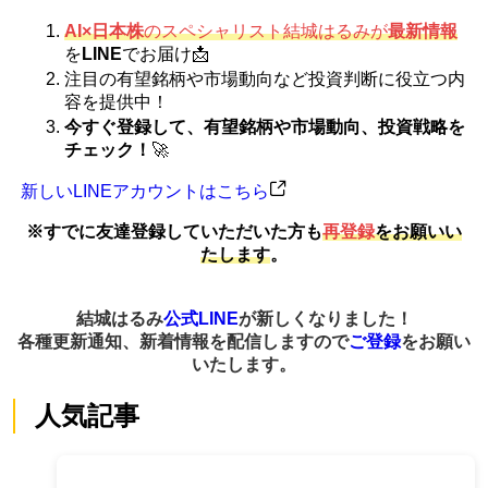
AI×日本株
のスペシャリスト結城はるみが
最新情報
を
LINE
でお届け📩
注目の有望銘柄や市場動向など投資判断に役立つ内
容を提供中！
今すぐ登録して、有望銘柄や市場動向、投資戦略を
チェック！
🚀
新しいLINEアカウントはこちら
※すでに友達登録していただいた方も
再登録
をお願いい
たします
。
結城はるみ
公式LINE
が新しくなりました！
各種更新通知、新着情報を配信しますので
ご登録
をお願い
いたします。
人気記事