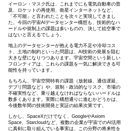
イーロン・マスク氏は、これまでにも電気自動車の普
及、ロケットの再使用、衛星インターネットなど、
「不可能」と言われたことを次々と実現してきまし
た。今回の宇宙AIデータセンター構想も、技術的なハ
ードルや規制上の課題は多いものの、決して絵空事で
はないと言えるでしょう。
地上のデータセンターが抱える電力不足や冷却コス
ト、土地の制約といった問題は、AI技術の発展を阻む
大きな壁になりつつあります。宇宙空間という新しい
フロンティアは、これらの課題を一気に解決できる可
能性を持っています。
もちろん、宇宙空間特有の課題（放射線、通信遅延、
デブリ問題など）や、規制・政治的なリスク、市場の
不確実性など、乗り越えなければならないハードルは
数多くあります。実際に構想通りに進むかどうかは、
今後数年間の技術開発と実証の結果次第です。
しかし、SpaceXだけでなく、GoogleやAxiom
Space、Starcloudなど、複数の企業が宇宙でのAI活用
に真剣に取り組んでいる事実は、この分野の将来性を