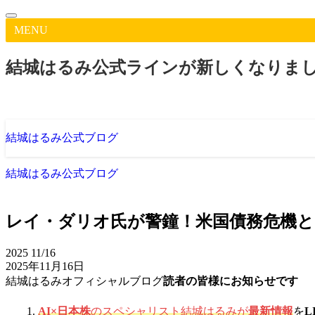
MENU
結城はるみ公式ラインが新しくなりま
結城はるみ公式ブログ
結城はるみ公式ブログ
レイ・ダリオ氏が警鐘！米国債務危機と
2025
11/16
2025年11月16日
結城はるみオフィシャルブログ
読者の皆様にお知らせです
AI×日本株
のスペシャリスト結城はるみが
最新情報
を
L