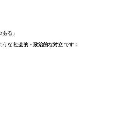
つある」
ような
社会的・政治的な対立
です：