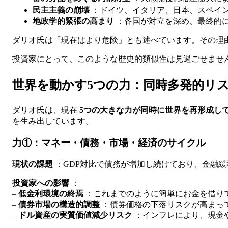
民主主義の崩壊
：ドイツ、イタリア、日本、スペイン
地政学的緊張の高まり
：各国が対立を深め、最終的
ダリオ氏は「現在はより危険」とも述べています。その理
投資家にとって、このような歴史的類似性は見過ごせません
世界を動かす5つの力：同時多発的リ
ダリオ氏は、現在
5つの大きな力が同時に世界を再形成し
を生み出しています。
力①：マネー・債務・市場・経済のサイクル
現状の課題
：GDP対比で債務が増加し続けており、金融
投資家への影響
：
–
低金利環境の終焉
：これまでのように簡単にお金を借り
–
債券市場の構造的調整
：債券価格の下落リスクが高まっ
–
ドル資産の実質価値減少リスク
：インフレにより、現金