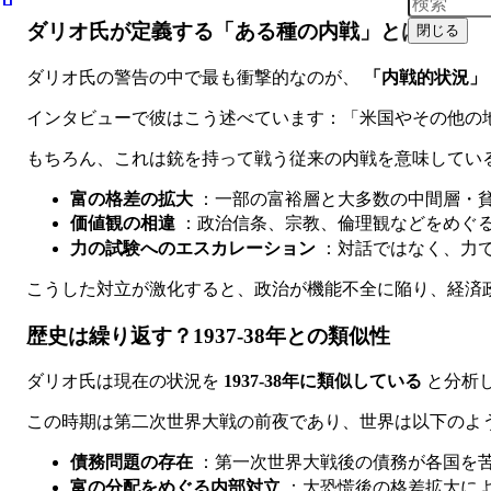
ダリオ氏が定義する「ある種の内戦」とは
閉じる
ダリオ氏の警告の中で最も衝撃的なのが、
「内戦的状況」
インタビューで彼はこう述べています：「米国やその他の
もちろん、これは銃を持って戦う従来の内戦を意味してい
富の格差の拡大
：一部の富裕層と大多数の中間層・
価値観の相違
：政治信条、宗教、倫理観などをめぐ
力の試験へのエスカレーション
：対話ではなく、力
こうした対立が激化すると、政治が機能不全に陥り、経済
歴史は繰り返す？1937-38年との類似性
ダリオ氏は現在の状況を
1937-38年に類似している
と分析
この時期は第二次世界大戦の前夜であり、世界は以下のよ
債務問題の存在
：第一次世界大戦後の債務が各国を
富の分配をめぐる内部対立
：大恐慌後の格差拡大に