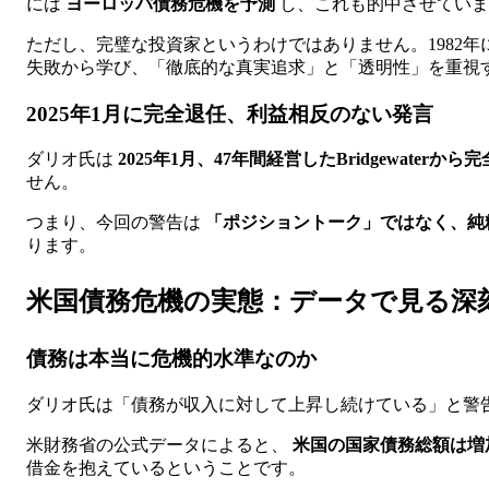
には
ヨーロッパ債務危機を予測
し、これも的中させていま
ただし、完璧な投資家というわけではありません。1982
失敗から学び、「徹底的な真実追求」と「透明性」を重視
2025年1月に完全退任、利益相反のない発言
ダリオ氏は
2025年1月、47年間経営したBridgewaterから
せん。
つまり、今回の警告は
「ポジショントーク」ではなく、純
ります。
米国債務危機の実態：データで見る深
債務は本当に危機的水準なのか
ダリオ氏は「債務が収入に対して上昇し続けている」と警
米財務省の公式データによると、
米国の国家債務総額は増
借金を抱えているということです。