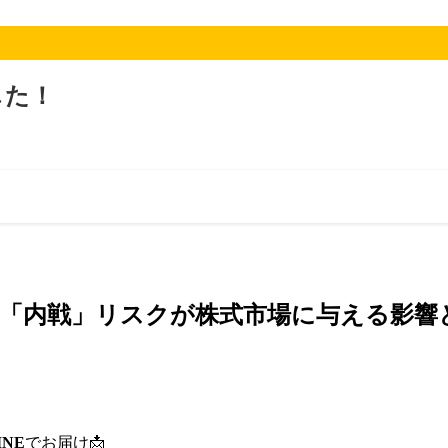
した！
「内戦」リスクが株式市場に与える影響
INE
でお届け📩