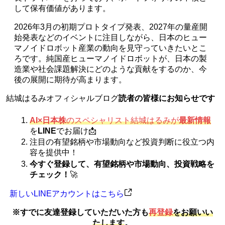
して保有価値があります。
2026年3月の初期プロトタイプ発表、2027年の量産開
始発表などのイベントに注目しながら、日本のヒュー
マノイドロボット産業の動向を見守っていきたいとこ
ろです。純国産ヒューマノイドロボットが、日本の製
造業や社会課題解決にどのような貢献をするのか、今
後の展開に期待が高まります。
結城はるみオフィシャルブログ
読者の皆様にお知らせです
AI×日本株
のスペシャリスト結城はるみが
最新情報
を
LINE
でお届け📩
注目の有望銘柄や市場動向など投資判断に役立つ内
容を提供中！
今すぐ登録して、有望銘柄や市場動向、投資戦略を
チェック！
🚀
新しいLINEアカウントはこちら
※すでに友達登録していただいた方も
再登録
をお願いい
たします
。