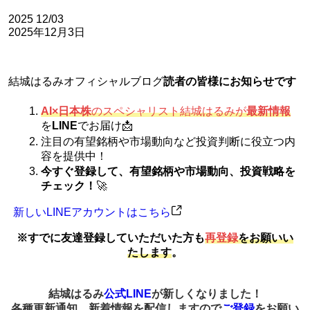
2025
12/03
2025年12月3日
結城はるみオフィシャルブログ
読者の皆様にお知らせです
AI×日本株
のスペシャリスト結城はるみが
最新情報
を
LINE
でお届け📩
注目の有望銘柄や市場動向など投資判断に役立つ内
容を提供中！
今すぐ登録して、有望銘柄や市場動向、投資戦略を
チェック！
🚀
新しいLINEアカウントはこちら
※すでに友達登録していただいた方も
再登録
をお願いい
たします
。
結城はるみ
公式LINE
が新しくなりました！
各種更新通知、新着情報を配信しますので
ご登録
をお願い