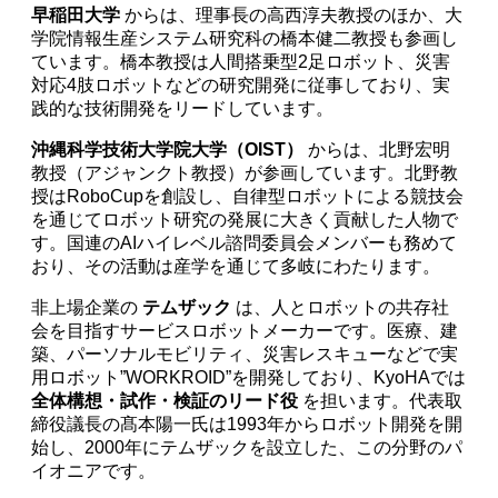
早稲田大学
からは、理事長の高西淳夫教授のほか、大
学院情報生産システム研究科の橋本健二教授も参画し
ています。橋本教授は人間搭乗型2足ロボット、災害
対応4肢ロボットなどの研究開発に従事しており、実
践的な技術開発をリードしています。
沖縄科学技術大学院大学（OIST）
からは、北野宏明
教授（アジャンクト教授）が参画しています。北野教
授はRoboCupを創設し、自律型ロボットによる競技会
を通じてロボット研究の発展に大きく貢献した人物で
す。国連のAIハイレベル諮問委員会メンバーも務めて
おり、その活動は産学を通じて多岐にわたります。
非上場企業の
テムザック
は、人とロボットの共存社
会を目指すサービスロボットメーカーです。医療、建
築、パーソナルモビリティ、災害レスキューなどで実
用ロボット”WORKROID”を開発しており、KyoHAでは
全体構想・試作・検証のリード役
を担います。代表取
締役議長の髙本陽一氏は1993年からロボット開発を開
始し、2000年にテムザックを設立した、この分野のパ
イオニアです。