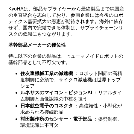
KyoHAは、部品サプライヤーから最終製品まで純国産
の垂直統合を志向しており、参画企業には今後のロボ
ティクス需要拡大の恩恵が期待されます。海外に依存
せず、国内で完結できる体制は、サプライチェーンリ
スクの低減にもつながります。
基幹部品メーカーの優位性
特に以下の企業の製品は、ヒューマノイドロボットの
基幹部品として不可欠です。
住友重機械工業の減速機
：ロボット関節の高精
度制御に必須で、サイクロ減速機は世界トップ
シェア
ルネサスのマイコン・ビジョンAI
：リアルタイ
ム制御と画像認識の中核を担う
日本航空電子のコネクタ
：高信頼性・小型化が
求められる接続部品
村田製作所のセンサー・電子部品
：姿勢制御、
環境認識に不可欠