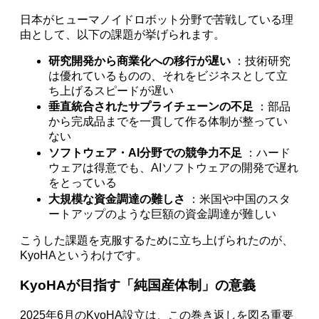
日本がヒューマノイドロボット分野で苦戦している理
由として、以下の課題が挙げられます。
研究開発から商業化への移行が遅い
：技術研究
は優れているものの、それをビジネスとして立
ち上げるスピードが遅い
垂直統合されたサプライチェーンの不足
：部品
から完成品までを一貫して作る体制が整ってい
ない
ソフトウェア・AI分野での競争力不足
：ハード
ウェアは得意でも、AIソフトウェアの開発で遅れ
をとっている
大規模な資金調達の難しさ
：米国や中国のスタ
ートアップのような巨額の資金調達が難しい
こうした課題を克服するために立ち上げられたのが、
KyoHAというわけです。
KyoHAが目指す「純国産体制」の意義
2025年6月のKyoHA設立は、この巻き返しを図る重要