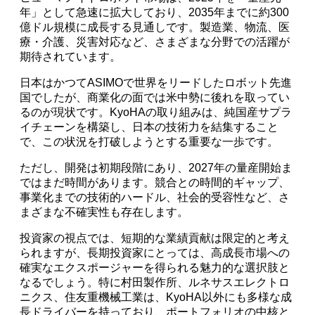
年」として急速に拡大しており、2035年までに約300
億ドル規模に成長する見通しです。製造業、物流、医
療・介護、災害対応など、さまざまな分野での活躍が
期待されています。
日本はかつてASIMOで世界をリードしたロボット先進
国でしたが、商業化の面では米中勢に後れを取ってい
るのが現状です。KyoHAの取り組みは、純国産サプラ
イチェーンを構築し、日本の技術力を結集すること
で、この状況を打破しようとする重要な一歩です。
ただし、開発は初期段階にあり、2027年の量産開始ま
ではまだ時間があります。競合との時間的ギャップ、
事業化までの技術的ハードル、社会的受容性など、さ
まざまな不確実性も存在します。
投資家の視点では、短期的な業績貢献は限定的と考え
られますが、長期投資家にとっては、高成長市場への
確実なエクスポージャーを得られる魅力的な選択肢と
なるでしょう。特に村田製作所、ルネサスエレクトロ
ニクス、住友重機械工業は、KyoHA以外にも多様な成
長ドライバーを持っており、ポートフォリオの中核と