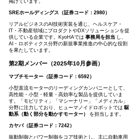
掲げています。
SREホールディングス（証券コード：2980）
リアルビジネスのAI技術実装を通じ、ヘルスケア・
IT・不動産領域にプロダクトやDXソリューションを提
供している企業です。KyoHAでは
事務局を担当
し、
AI・ロボティクス分野の新規事業推進の中心的な役割
を果たしています。
第2期メンバー（2025年10月参画）
マブチモーター（証券コード：6592）
小型直流モーターのリーディングカンパニーとして、
高性能・小型・軽量・高効率な製品を提供していま
す。「モビリティ」「マシーナリー」「メディカル」
分野に注力しており、ヒューマノイドロボットでは
駆
動系（動く部分を動かすモーター）
を担当します。
カヤバ（証券コード：7242）
振動制御とパワー制御をコア技術とし、主に自動車用