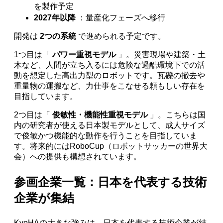
を製作予定
2027年以降
：量産化フェーズへ移行
開発は
2つの系統
で進められる予定です。
1つ目は「
パワー重視モデル
」。災害現場や建築・土
木など、人間が立ち入るには危険な過酷環境下での活
動を想定した高出力型のロボットです。瓦礫の撤去や
重量物の運搬など、力仕事をこなせる頼もしい存在を
目指しています。
2つ目は「
俊敏性・機能性重視モデル
」。こちらは国
内の研究者が使える日本製モデルとして、成人サイズ
で俊敏かつ機能的な動作を行うことを目指していま
す。将来的にはRoboCup（ロボットサッカーの世界大
会）への提供も構想されています。
参画企業一覧：日本を代表する技術
企業が集結
KyoHAの大きな強みは、日本を代表する技術企業が結