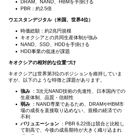
DRAM、NAND、HBMを手掛ける
PBR：約2.5倍
ウエスタンデジタル（米国、世界4位）
時価総額：約2兆円規模
キオクシアとの共同生産体制が強み
NAND、SSD、HDDを手掛ける
HDD事業の低迷が課題
キオクシアの相対的な位置づけ
キオクシアは世界第3位のポジションを維持していま
すが、以下のような特徴と課題があります。
強み
：3次元NAND技術の先進性、日本国内での
生産体制、品質・信頼性
弱み
：NAND専業であるため、DRAMやHBM市
場の成長を直接取り込めない、規模の経済での
不利
バリュエーション
：PBR 6.22倍は競合と比較し
て割高で、今後の成長期待が大きく織り込まれ