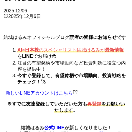
2025
12/06
2025年12月6日
結城はるみオフィシャルブログ
読者の皆様にお知らせです
AI×日本株
のスペシャリスト結城はるみが
最新情報
を
LINE
でお届け📩
注目の有望銘柄や市場動向など投資判断に役立つ内
容を提供中！
今すぐ登録して、有望銘柄や市場動向、投資戦略を
チェック！
🚀
新しいLINEアカウントはこちら
※すでに友達登録していただいた方も
再登録
をお願いい
たします
。
結城はるみ
公式LINE
が新しくなりました！