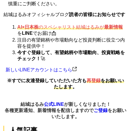
慎重にご判断ください。
結城はるみオフィシャルブログ
読者の皆様にお知らせです
AI×日本株
のスペシャリスト結城はるみが
最新情報
を
LINE
でお届け📩
注目の有望銘柄や市場動向など投資判断に役立つ内
容を提供中！
今すぐ登録して、有望銘柄や市場動向、投資戦略を
チェック！
🚀
新しいLINEアカウントはこちら
※すでに友達登録していただいた方も
再登録
をお願いい
たします
。
結城はるみ
公式LINE
が新しくなりました！
各種更新通知、新着情報を配信しますので
ご登録
をお願い
いたします。
人気記事