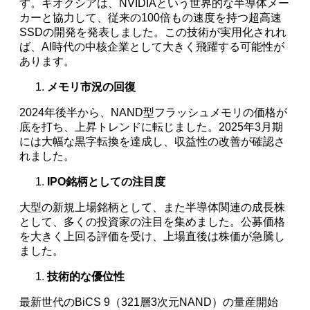
す。キオクシアは、NVIDIAという世界的な半導体メー
カーと協力して、従来の100倍もの速度を持つ超高速
SSDの開発を発表しました。この技術が実用化されれ
ば、AI時代の中核企業として大きく飛躍する可能性が
あります。
メモリ市況の回復
2024年後半から、NAND型フラッシュメモリの価格が
底を打ち、上昇トレンドに転じました。2025年3月期
には大幅な黒字転換を達成し、収益性の改善が確認さ
れました。
IPO銘柄としての注目度
大型の新規上場銘柄として、また半導体関連の成長株
として、多くの投資家の注目を集めました。公募価格
を大きく上回る評価を受け、上場直後は株価が急騰し
ました。
技術的な優位性
最新世代のBiCS 9（321層3次元NAND）の量産開始