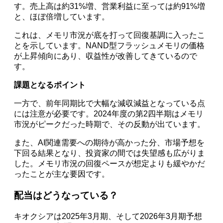
す。売上高は約31%増、営業利益に至っては約91%増
と、ほぼ倍増しています。
これは、メモリ市況が底を打って回復基調に入ったこ
とを示しています。NAND型フラッシュメモリの価格
が上昇傾向にあり、収益性が改善してきているので
す。
課題となるポイント
一方で、前年同期比で大幅な減収減益となっている点
には注意が必要です。2024年度の第2四半期はメモリ
市況がピークだった時期で、その反動が出ています。
また、AI関連需要への期待が高かった分、市場予想を
下回る結果となり、投資家の間では失望感も広がりま
した。メモリ市況の回復ペースが想定よりも緩やかだ
ったことが主な要因です。
配当はどうなっている？
キオクシアは2025年3月期、そして2026年3月期予想