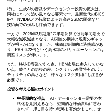
特に、生成AIの普及やデータセンター投資の拡大は、
同社にとって追い風となる要素です。最新世代のBiCS
9や、NVIDIAとの協業による超高速SSDの開発など、
技術面での強みも評価できます。
一方で、2026年3月期第2四半期決算では前年同期比で
大幅な減収減益となり、AI関連の期待と現実のギャッ
プが明らかになりました。株価は短期的に過熱感があ
り、PBR 6.22倍という高水準のバリュエーションには
調整リスクが伴います。
また、NAND専業である点、HBM市場に参入していな
い点、競合との規模の差、シクリカル産業特有のボラ
ティリティの高さなど、様々なリスク要因にも注意が
必要です。
投資を考える際のポイント
中長期的な視点
：AI・データセンター需要の本
格化を見据えるなら、短期的な株価変動に惑わ
されず、押し目を待つ戦略も有効かもしれませ