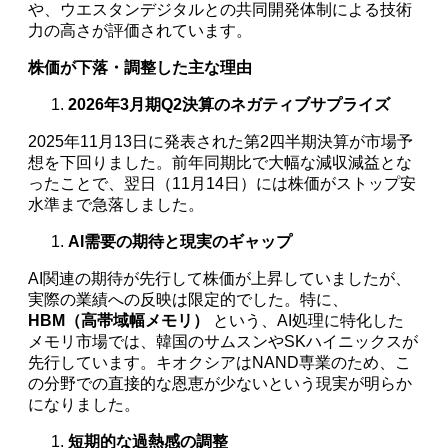
や、ウエスタンデジタルとの共同開発体制による技術
力の高さが評価されています。
株価が下落・調整した主な理由
2026年3月期Q2決算のネガティブサプライズ
2025年11月13日に発表された第2四半期決算が市場予
想を下回りました。前年同期比で大幅な減収減益とな
ったことで、翌日（11月14日）には株価がストップ安
水準まで急落しました。
AI需要の期待と現実のギャップ
AI関連の期待が先行して株価が上昇していましたが、
実際の業績への反映は限定的でした。特に、
HBM（高帯域幅メモリ）
という、AI処理に特化した
メモリ市場では、韓国のサムスンやSKハイニックスが
先行しています。キオクシアはNAND専業のため、こ
の分野での直接的な恩恵が少ないという現実が明らか
になりました。
短期的な過熱感の調整