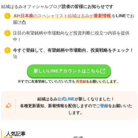
結城はるみオフィシャルブログ
読者の皆様にお知らせです
AI×日本株
のスペシャリスト結城はるみが
最新情報
を
LINE
でお
届け📩
注目の有望銘柄や市場動向など投資判断に役立つ内容を提供
中！
今すぐ登録して、有望銘柄や市場動向、投資戦略をチェック！
🚀
新しいLINEアカウントはこちら
※すでに友達登録していただいた方も
再登録
をお願いいたします
。
結城はるみ
公式LINE
が新しくなりました！
各種更新通知、新着情報を配信しますので
ご登録
をお願いいた
します。
人気記事