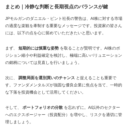
まとめ｜冷静な判断と長期視点のバランスが鍵
JPモルガンのダニエル・ピント社長の警告は、AI株に対する市場
の過度な楽観を牽制する重要なメッセージです。投資家の皆さん
には、以下の点を心に留めていただきたいと思います。
まず、
短期的には慎重な姿勢
を取ることが賢明です。AI株のポ
ジション縮小や利益確定を検討し、極端に高いバリュエーション
の銘柄については見直しを行いましょう。
次に、
調整局面を選別買いのチャンス
と捉えることも重要で
す。ファンダメンタルズが強固な優良企業に焦点を当て、一時的
な下落を投資機会として活用してください。
そして、
ポートフォリオの分散
を忘れずに。AI以外のセクター
へのエクスポージャー（投資配分）を増やし、リスクを適切に管
理しましょう。