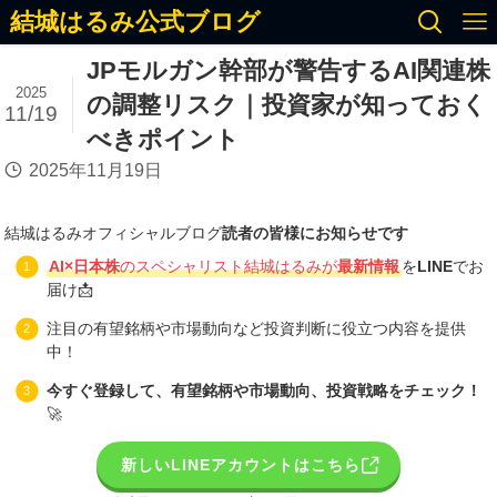
結城はるみ公式ブログ
JPモルガン幹部が警告するAI関連株
2025
の調整リスク｜投資家が知っておく
11/19
べきポイント
2025年11月19日
結城はるみオフィシャルブログ
読者の皆様にお知らせです
AI×日本株
のスペシャリスト結城はるみが
最新情報
を
LINE
でお
届け📩
注目の有望銘柄や市場動向など投資判断に役立つ内容を提供
中！
今すぐ登録して、有望銘柄や市場動向、投資戦略をチェック！
🚀
新しいLINEアカウントはこちら