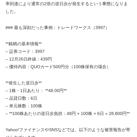
率到達により通常の2倍の逆日歩が発生するという事態になりま
した。
### 最も深刻だった事例：トレードワークス（3997）
**銘柄の基本情報**
– 証券コード：3997
– 12月26日終値：439円
– 優待内容：QUOカード500円分（100株保有の場合）
**発生した逆日歩**
– 1株・1日あたり： **48.00円**
– 品貸日数：6日
– 単元株数：100株
– **100株あたりの逆日歩負担：48円 × 100株 × 6日 = 28,800円**
Yahoo!ファイナンスやSNSなどでは、以下のような被害報告が寄