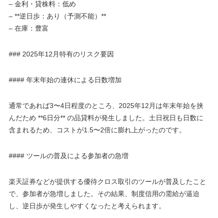
– 金利・貸株料：低め
– **逆日歩：あり（予測不能）**
– 在庫：豊富
### 2025年12月特有のリスク要因
#### 年末年始の連休による日数増加
通常であれば3〜4日程度のところ、2025年12月は年末年始を挟
んだため **6日分** の品貸料が発生しました。土日祝日も日数に
含まれるため、コストが1.5〜2倍に膨れ上がったのです。
#### ツールの普及による参加者の急増
楽天証券などが提供する優待クロス取引のツールが普及したこと
で、参加者が急増しました。その結果、制度信用の需給が逼迫
し、逆日歩が発生しやすくなったと考えられます。