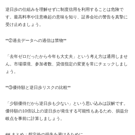
逆日歩の仕組みを理解せずに制度信用を利用することは危険で
す。最高料率や注意喚起の意味を知り、証券会社の警告を真摯に
受け止めましょう。
**②過去データへの過信は禁物**
「去年ゼロだったから今年も大丈夫」という考え方は通用しませ
ん。市場環境、参加者数、貸借指定の変更を常にチェックしまし
ょう。
**③優待額と逆日歩リスクの比較**
「少額優待だから逆日歩も少ない」という思い込みは誤解です。
優待額の10倍以上の逆日歩が発生する可能性もあるため、損益分
岐点を事前に計算しましょう。
## まとめ：想定外の損失を避けるために