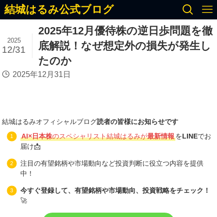
結城はるみ公式ブログ
2025年12月優待株の逆日歩問題を徹
2025
底解説！なぜ想定外の損失が発生し
12/31
たのか
2025年12月31日
結城はるみオフィシャルブログ
読者の皆様にお知らせです
AI×日本株
のスペシャリスト結城はるみが
最新情報
を
LINE
でお
届け📩
注目の有望銘柄や市場動向など投資判断に役立つ内容を提供
中！
今すぐ登録して、有望銘柄や市場動向、投資戦略をチェック！
🚀