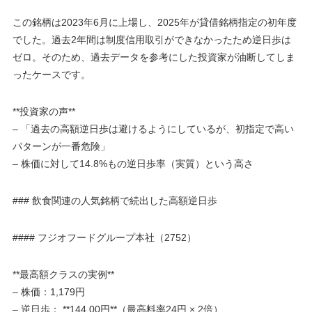
この銘柄は2023年6月に上場し、2025年が貸借銘柄指定の初年度
でした。過去2年間は制度信用取引ができなかったため逆日歩は
ゼロ。そのため、過去データを参考にした投資家が油断してしま
ったケースです。
**投資家の声**
– 「過去の高額逆日歩は避けるようにしているが、初指定で高い
パターンが一番危険」
– 株価に対して14.8%もの逆日歩率（実質）という高さ
### 飲食関連の人気銘柄で続出した高額逆日歩
#### フジオフードグループ本社（2752）
**最高額クラスの実例**
– 株価：1,179円
– 逆日歩： **144.00円**（最高料率24円 × 2倍）