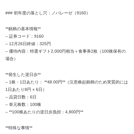
### 初年度の落とし穴：ノバレーゼ（9160）
**銘柄の基本情報**
– 証券コード：9160
– 12月26日終値：325円
– 優待内容：特選ギフト2,000円相当＋食事券2枚（100株保有の
場合）
**発生した逆日歩**
– 1株・1日あたり： **48.00円**（注意喚起銘柄のため実質的には
1日あたり8円 × 6日）
– 品貸日数：6日
– 単元株数：100株
– **100株あたりの逆日歩負担：4,800円**
**特殊な事情**