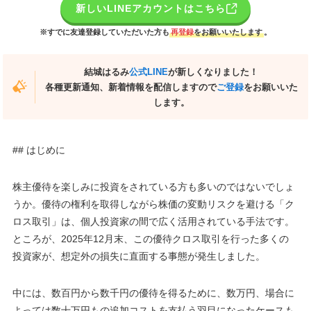
新しいLINEアカウントはこちら
※すでに友達登録していただいた方も
再登録
をお願いいたします
。
結城はるみ
公式LINE
が新しくなりました！
各種更新通知、新着情報を配信しますので
ご登録
をお願いいた
します。
## はじめに
株主優待を楽しみに投資をされている方も多いのではないでしょ
うか。優待の権利を取得しながら株価の変動リスクを避ける「ク
ロス取引」は、個人投資家の間で広く活用されている手法です。
ところが、2025年12月末、この優待クロス取引を行った多くの
投資家が、想定外の損失に直面する事態が発生しました。
中には、数百円から数千円の優待を得るために、数万円、場合に
よっては数十万円もの追加コストを支払う羽目になったケースも