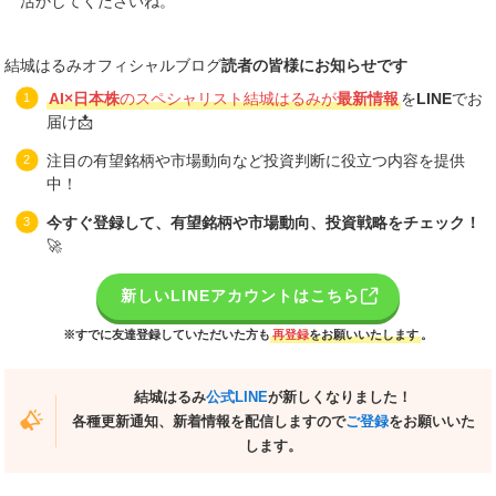
活かしてくださいね。
結城はるみオフィシャルブログ
読者の皆様にお知らせです
AI×日本株
のスペシャリスト結城はるみが
最新情報
を
LINE
でお
届け📩
注目の有望銘柄や市場動向など投資判断に役立つ内容を提供
中！
今すぐ登録して、有望銘柄や市場動向、投資戦略をチェック！
🚀
新しいLINEアカウントはこちら
※すでに友達登録していただいた方も
再登録
をお願いいたします
。
結城はるみ
公式LINE
が新しくなりました！
各種更新通知、新着情報を配信しますので
ご登録
をお願いいた
します。