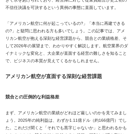
きく水をあけられており、経営陣に対して従業員組合が史上初の
不信任決議を可決するという異例の事態に直面しています。
「アメリカン航空に何が起こっているの?」「本当に再建できる
の?」と疑問に思われる方も多いでしょう。この記事では、アメ
リカン航空が抱える深刻な経営課題から、競合との業績格差、そ
して2026年の展望まで、わかりやすく解説します。航空業界のダ
イナミックな変化と、大企業が直面する経営の難しさを知ること
で、ビジネスの本質が見えてくるかもしれません。
アメリカン航空が直面する深刻な経営課題
競合との圧倒的な利益格差
まず、アメリカン航空の業績がどれほど厳しいのかを見てみまし
ょう。2025年の純利益は、わずか1.11億ドル（約166億円）でし
た。これだけ聞くと「それでも黒字じゃないか」と思われるかも