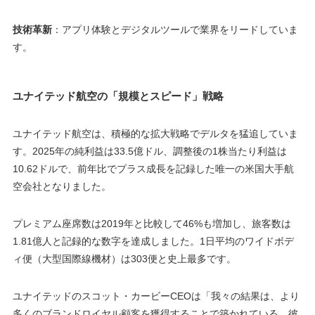
技術革新
：アプリ体験とデジタルツールで業界をリードしていま
す。
ユナイテッド航空の「規模とスピード」戦略
ユナイテッド航空は、積極的な拡大戦略でデルタを猛追していま
す。2025年の純利益は33.5億ドル、調整後の1株当たり利益は
10.62ドルで、前年比でプラス成長を記録した唯一の米国大手航
空会社となりました。
プレミアム座席数は2019年と比較して46%も増加し、旅客数は
1.81億人と記録的な数字を達成しました。1日平均のワイドボデ
ィ便（大型国際線機材）は303便と史上最多です。
ユナイテッドのスコット・カービーCEOは「我々の結果は、より
多くのブランドロイヤル顧客を獲得することで築かれている。彼