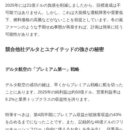
2025年には21億ドルの負債を削減しましたから、目標達成は不
可能ではありません。しかし、これは大規模な運航障害や需要低
下、燃料価格の高騰などがないことを前提としています。冬の嵐
ファーンのような予期せぬ事態が再発すれば、計画は簡単に狂う
可能性があります。
競合他社デルタとユナイテッドの強さの秘密
デルタ航空の「プレミアム第一」戦略
デルタ航空の成功の鍵は、早くからプレミアム戦略に舵を切った
ことにあります。2025年の純利益は約50億ドル、営業利益率は
9.2%と業界トップクラスの収益性を誇ります。
特筆すべきは、第4四半期にプレミアム収益が総旅客収益の43%
を占めるまでになったことです。また、記録的な46億ドルのフリ
ーキャッシュフロー（自由に使えるお金）を生み出し、従業員へ