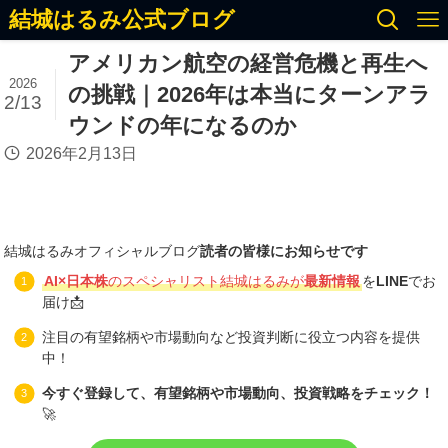
結城はるみ公式ブログ
アメリカン航空の経営危機と再生へ
2026
の挑戦｜2026年は本当にターンアラ
2/13
ウンドの年になるのか
2026年2月13日
結城はるみオフィシャルブログ
読者の皆様にお知らせです
AI×日本株
のスペシャリスト結城はるみが
最新情報
を
LINE
でお
届け📩
注目の有望銘柄や市場動向など投資判断に役立つ内容を提供
中！
今すぐ登録して、有望銘柄や市場動向、投資戦略をチェック！
🚀