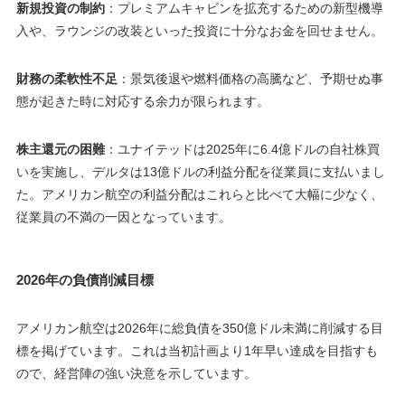
新規投資の制約
：プレミアムキャビンを拡充するための新型機導
入や、ラウンジの改装といった投資に十分なお金を回せません。
財務の柔軟性不足
：景気後退や燃料価格の高騰など、予期せぬ事
態が起きた時に対応する余力が限られます。
株主還元の困難
：ユナイテッドは2025年に6.4億ドルの自社株買
いを実施し、デルタは13億ドルの利益分配を従業員に支払いまし
た。アメリカン航空の利益分配はこれらと比べて大幅に少なく、
従業員の不満の一因となっています。
2026年の負債削減目標
アメリカン航空は2026年に総負債を350億ドル未満に削減する目
標を掲げています。これは当初計画より1年早い達成を目指すも
ので、経営陣の強い決意を示しています。