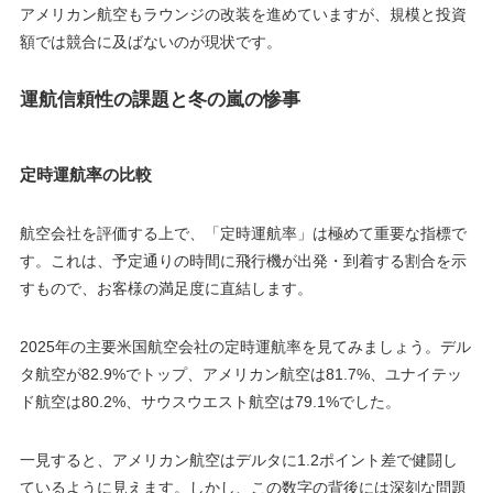
アメリカン航空もラウンジの改装を進めていますが、規模と投資
額では競合に及ばないのが現状です。
運航信頼性の課題と冬の嵐の惨事
定時運航率の比較
航空会社を評価する上で、「定時運航率」は極めて重要な指標で
す。これは、予定通りの時間に飛行機が出発・到着する割合を示
すもので、お客様の満足度に直結します。
2025年の主要米国航空会社の定時運航率を見てみましょう。デル
タ航空が82.9%でトップ、アメリカン航空は81.7%、ユナイテッ
ド航空は80.2%、サウスウエスト航空は79.1%でした。
一見すると、アメリカン航空はデルタに1.2ポイント差で健闘し
ているように見えます。しかし、この数字の背後には深刻な問題