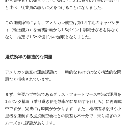
経営責任者）の発言でした。彼は「これは我々の仕事の一部だ」
と述べ、従業員の怒りに火をつけることになりました。
この運航障害により、アメリカン航空は第1四半期のキャパシテ
ィ（輸送能力）を当初計画から1.5ポイント削減せざるを得なく
なり、推定で1.5〜2億ドルの減収となりました。
運航効率の構造的な問題
アメリカン航空の運航課題は、一時的なものではなく構造的な問
題だと指摘されています。
まず、主要ハブ空港であるダラス・フォートワース空港の運用を
13バンク構造（乗り継ぎ便を効率的に集約する仕組み）に再編成
中ですが、完成には時間がかかります。また、地域路線を担う小
型機を運航する提携航空会社との調整も不十分で、乗り継ぎのス
ムーズさに課題があります。