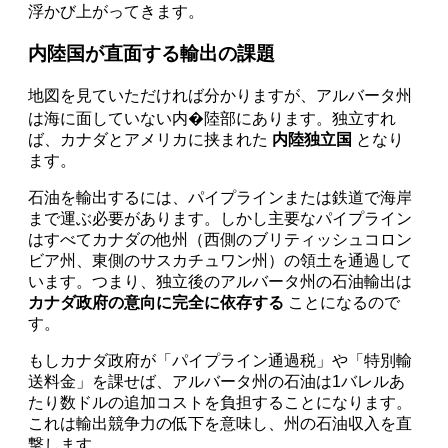
浮かび上がってきます。
内陸国が直面する輸出の課題
地図を見ていただければ分かりますが、アルバータ州
は海に面していない内�陸部にあります。独立すれ
ば、カナダとアメリカに挟まれた
内陸独立国
となり
ます。
石油を輸出するには、パイプラインまたは鉄道で海岸
まで運ぶ必要があります。しかし主要なパイプライン
はすべてカナダの他州（西側のブリティッシュコロン
ビア州、東側のサスカチュワン州）の領土を通過して
います。つまり、独立後のアルバータ州の石油輸出は
カナダ政府の意向に完全に依存する
ことになるので
す。
もしカナダ政府が「パイプライン通過税」や「特別輸
送料金」を課せば、アルバータ州の石油は1バレルあ
たり数ドルの追加コストを負担することになります。
これは輸出競争力の低下を意味し、州の石油収入を直
撃します。