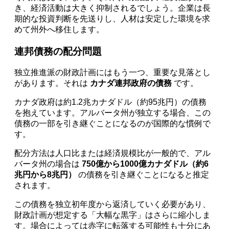
き、経済活動は大きく抑制されるでしょう。企業は長
期的な投資判断を先送りし、人材は安定した環境を求
めて州外へ移住します。
連邦債務の配分問題
独立推進派の財政計画にはもう一つ、重要な見落とし
があります。それは
カナダ連邦政府の債務
です。
カナダ政府は約1.2兆カナダドル（約95兆円）の債務
を抱えています。アルバータ州が独立する場合、この
債務の一部を引き継ぐことになるのが国際的な慣例で
す。
配分方法は人口比または経済規模比が一般的で、アル
バータ州の場合は
750億から1000億カナダドル（約6
兆円から8兆円）
の債務を引き継ぐことになると推定
されます。
この債務を独立初年度から返済していく必要があり、
財政計画が想定する「大幅な黒字」はさらに縮小しま
す。場合によっては赤字に転落する可能性も十分にあ