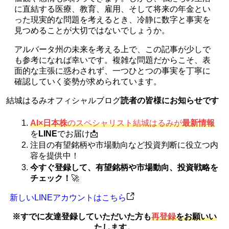
に直結する医療、教育、雇用、そして将来の年金とい
った現実的な問題を考えるとき、冷静に数字と事実を
見つめることが大切ではないでしょうか。
アルバータ州の未来を考える上で、この記事が少しで
も参考になれば幸いです。複雑な問題だからこそ、表
面的な主張に惑わされず、一つひとつの事実を丁寧に
確認していく姿勢が求められています。
結城はるみオフィシャルブログ
読者の皆様にお知らせです
AI×日本株
のスペシャリスト結城はるみが
最新情報
を
LINE
でお届け📩
注目の有望銘柄や市場動向など投資判断に役立つ内
容を提供中！
今すぐ登録して、有望銘柄や市場動向、投資戦略を
チェック！
🚀
新しいLINEアカウントはこちら
※すでに友達登録していただいた方も
再登録
をお願いい
たします
。