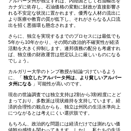
アルバータ州が独立すれば、内陸国として石油輸出を
カナダに依存し、石油価格の変動に財政が直接影響さ
れる不安定な状況に置かれます。優秀な人材の流出に
より医療や教育の質が低下し、それがさらなる人口流
出を招く悪循環も懸念されます。
さらに、独立を実現するまでのプロセスには最低でも
5年から10年かかり、その間の政治的不確実性が経済
活動を大きく抑制します。連邦債務の配分も考慮すれ
ば、独立後の財政運営は想定以上に厳しいものになる
でしょう。
カルガリー大学のトンブ教授が結論づけているよう
に、「
独立したアルバータ州は、より貧しいアルバー
タ州になる
」可能性が高いのです。
現在の世論調査では独立支持は2割から3割程度にとど
まっており、多数派は現状維持を支持しています。経
済的合理性の観点からも、独立は州民の生活水準向上
につながるとは考えにくい選択肢です。
もちろん、政治的な問題には経済だけでは測れない価
値観や感情も関わってきます。しかし、私たちの生活