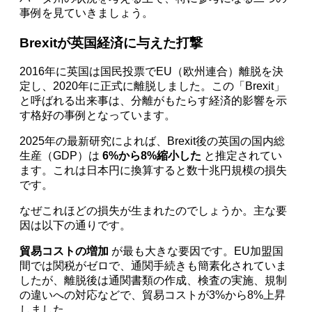
事例を見ていきましょう。
Brexitが英国経済に与えた打撃
2016年に英国は国民投票でEU（欧州連合）離脱を決
定し、2020年に正式に離脱しました。この「Brexit」
と呼ばれる出来事は、分離がもたらす経済的影響を示
す格好の事例となっています。
2025年の最新研究によれば、Brexit後の英国の国内総
生産（GDP）は
6%から8%縮小した
と推定されてい
ます。これは日本円に換算すると数十兆円規模の損失
です。
なぜこれほどの損失が生まれたのでしょうか。主な要
因は以下の通りです。
貿易コストの増加
が最も大きな要因です。EU加盟国
間では関税がゼロで、通関手続きも簡素化されていま
したが、離脱後は通関書類の作成、検査の実施、規制
の違いへの対応などで、貿易コストが3%から8%上昇
しました。