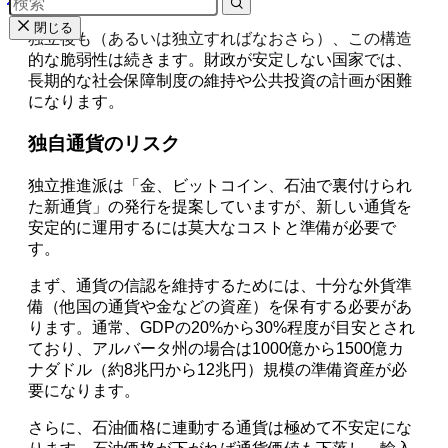
す。
閉じる
独立後も（あるいは独立すればなおさら）、この構造
的な脆弱性は続きます。財政が安定しない国家では、
長期的な社会保障制度の維持や公共投資の計画が困難
になります。
独自通貨のリスク
独立推進派は「金、ビットコイン、石油で裏付けられ
た新通貨」の発行を提案していますが、新しい通貨を
安定的に運用するには莫大なコストと準備が必要で
す。
まず、通貨の信認を維持するためには、十分な外貨準
備（他国の通貨や金などの資産）を保有する必要があ
ります。通常、GDPの20%から30%程度が目安とされ
ており、アルバータ州の場合は1000億から1500億カ
ナダドル（約8兆円から12兆円）規模の準備資産が必
要になります。
さらに、石油価格に連動する通貨は極めて不安定にな