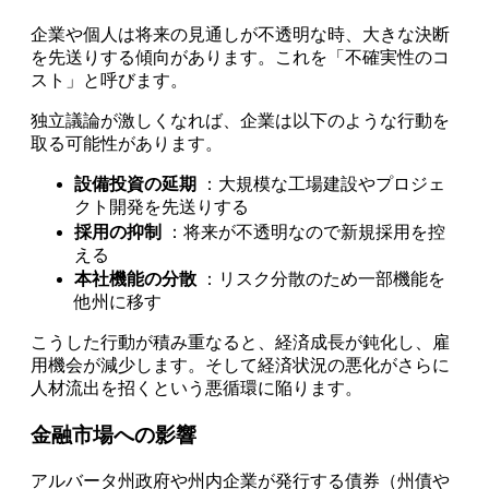
企業や個人は将来の見通しが不透明な時、大きな決断
を先送りする傾向があります。これを「不確実性のコ
スト」と呼びます。
独立議論が激しくなれば、企業は以下のような行動を
取る可能性があります。
設備投資の延期
：大規模な工場建設やプロジェ
クト開発を先送りする
採用の抑制
：将来が不透明なので新規採用を控
える
本社機能の分散
：リスク分散のため一部機能を
他州に移す
こうした行動が積み重なると、経済成長が鈍化し、雇
用機会が減少します。そして経済状況の悪化がさらに
人材流出を招くという悪循環に陥ります。
金融市場への影響
アルバータ州政府や州内企業が発行する債券（州債や