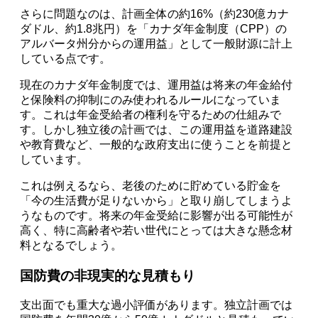
さらに問題なのは、計画全体の約16%（約230億カナ
ダドル、約1.8兆円）を「カナダ年金制度（CPP）の
アルバータ州分からの運用益」として一般財源に計上
している点です。
現在のカナダ年金制度では、運用益は将来の年金給付
と保険料の抑制にのみ使われるルールになっていま
す。これは年金受給者の権利を守るための仕組みで
す。しかし独立後の計画では、この運用益を道路建設
や教育費など、一般的な政府支出に使うことを前提と
しています。
これは例えるなら、老後のために貯めている貯金を
「今の生活費が足りないから」と取り崩してしまうよ
うなものです。将来の年金受給に影響が出る可能性が
高く、特に高齢者や若い世代にとっては大きな懸念材
料となるでしょう。
国防費の非現実的な見積もり
支出面でも重大な過小評価があります。独立計画では