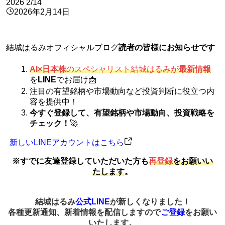
2026
2/14
2026年2月14日
結城はるみオフィシャルブログ
読者の皆様にお知らせです
AI×日本株
のスペシャリスト結城はるみが
最新情報
を
LINE
でお届け📩
注目の有望銘柄や市場動向など投資判断に役立つ内
容を提供中！
今すぐ登録して、有望銘柄や市場動向、投資戦略を
チェック！
🚀
新しいLINEアカウントはこちら
※すでに友達登録していただいた方も
再登録
をお願いい
たします
。
結城はるみ
公式LINE
が新しくなりました！
各種更新通知、新着情報を配信しますので
ご登録
をお願い
いたします。