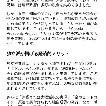
況時には連邦政府に多額の税金を納めてきました。
しかし近年、州民の間には「自分たちが納めた税金が
他の州の支援に回されている」「連邦政府の環境政策
が石油産業の足かせになっている」といった不満が蓄
積しています。こうした背景から、「Alberta
Prosperity Project」という団体が独立を求める署名活
動を展開し、2026年5月までに一定数の署名を集めよ
うとしています。
独立派が掲げる経済的メリット
独立推進派は、カナダから独立すれば「年間236億カ
ナダドルから455億カナダドル（約2兆円から3.6兆
円）の財政黒字が生まれる」と主張しています。この
試算では、連邦政府に支払っている税金を州に留め、
年金制度の運用益を活用すれば、大幅な財政余剰が生
まれるとされています。
さらに「無税または大幅減税の実現」「金やビットコ
イン、原油で裏付けられた独自通貨の発行」など、魅