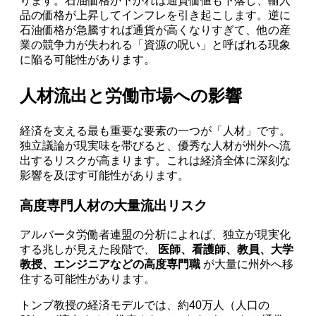
ります。石油価格が下がれば通貨価値も下落し、輸入
品の価格が上昇してインフレを引き起こします。逆に
石油価格が急騰すれば通貨が高くなりすぎて、他の産
業の競争力が失われる「資源の呪い」と呼ばれる現象
に陥る可能性があります。
人材流出と労働市場への影響
経済を支える最も重要な要素の一つが「人材」です。
独立議論が現実味を帯びると、優秀な人材が州外へ流
出するリスクが高まります。これは経済全体に深刻な
影響を及ぼす可能性があります。
高度専門人材の大量流出リスク
アルバータ労働者連盟の分析によれば、独立が現実化
する兆しが見えた段階で、
医師、看護師、教員、大学
教授、エンジニアなどの高度専門職
が大量に州外へ移
住する可能性があります。
トンブ教授の経済モデルでは、約40万人（人口の