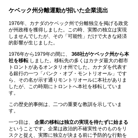
ケベック州分離運動が招いた企業流出
1976年、カナダのケベック州で分離独立を掲げる政党
が州政権を獲得しました。この時、実際の独立は実現
しませんでしたが、その「可能性」だけで大きな経済
的影響が生じました。
1976年から1979年の間に、
368社がケベック州から本
社を移転
しました。移転先の多くはカナダ最大の都市
トロントがあるオンタリオ州でした。カナダを代表す
る銀行の一つ「バンク・オブ・モントリオール」です
ら、その名が示す通りモントリオールに本社がありま
したが、この時期にトロントへ本社を移転していま
す。
この歴史的事例は、二つの重要な教訓を示していま
す。
一つ目は、
企業の移転は独立の実現を待たずに始まる
ということです。企業は政治的不確実性そのものをリ
スクと捉え、実際に独立が決まる前に予防的な行動を