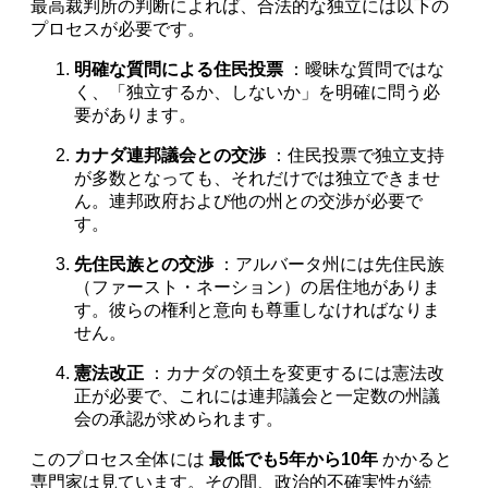
最高裁判所の判断によれば、合法的な独立には以下の
プロセスが必要です。
明確な質問による住民投票
：曖昧な質問ではな
く、「独立するか、しないか」を明確に問う必
要があります。
カナダ連邦議会との交渉
：住民投票で独立支持
が多数となっても、それだけでは独立できませ
ん。連邦政府および他の州との交渉が必要で
す。
先住民族との交渉
：アルバータ州には先住民族
（ファースト・ネーション）の居住地がありま
す。彼らの権利と意向も尊重しなければなりま
せん。
憲法改正
：カナダの領土を変更するには憲法改
正が必要で、これには連邦議会と一定数の州議
会の承認が求められます。
このプロセス全体には
最低でも5年から10年
かかると
専門家は見ています。その間、政治的不確実性が続