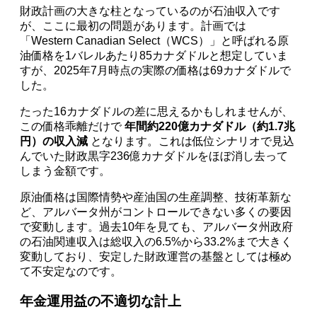
財政計画の大きな柱となっているのが石油収入です
が、ここに最初の問題があります。計画では
「Western Canadian Select（WCS）」と呼ばれる原
油価格を1バレルあたり85カナダドルと想定していま
すが、2025年7月時点の実際の価格は69カナダドルで
した。
たった16カナダドルの差に思えるかもしれませんが、
この価格乖離だけで
年間約220億カナダドル（約1.7兆
円）の収入減
となります。これは低位シナリオで見込
んでいた財政黒字236億カナダドルをほぼ消し去って
しまう金額です。
原油価格は国際情勢や産油国の生産調整、技術革新な
ど、アルバータ州がコントロールできない多くの要因
で変動します。過去10年を見ても、アルバータ州政府
の石油関連収入は総収入の6.5%から33.2%まで大きく
変動しており、安定した財政運営の基盤としては極め
て不安定なのです。
年金運用益の不適切な計上