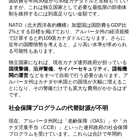
国防費を年間30億から50億カナダドルと見積もってい
ますが、これは独立国家として必要な最低限の防衛体
制を維持するには到底足りない金額です。
NATO（北大西洋条約機構）加盟国は国防費をGDP比
2%とする目標を掲げており、アルバータ州の経済規模
で計算すると約100億カナダドルになります。さらに
近年の国際情勢を考えると、より高い水準が求められ
る可能性もあります。
独立国家になれば、現在カナダ連邦政府が担っている
国境警備、沿岸警備、サイバーセキュリティ、諜報機
関の運営
などをすべて自前で行う必要があります。ア
ルバータ州はカナダや米国との国境が大幅に増えるこ
とになり、その警備だけでも莫大な費用がかかるはず
です。
社会保障プログラムの代替財源が不明
現在、アルバータ州民は「老齢保障（OAS）」や「カ
ナダ児童手当（CCB）」といった連邦政府の社会保障
プログラムを受けています。これらは合計で年間約