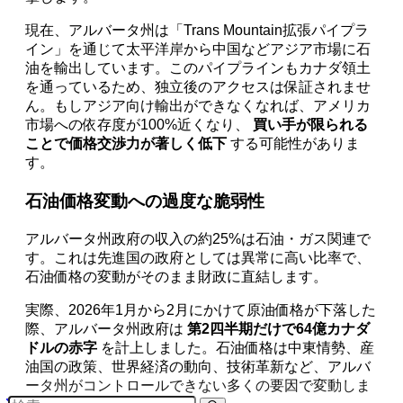
現在、アルバータ州は「Trans Mountain拡張パイプラ
イン」を通じて太平洋岸から中国などアジア市場に石
油を輸出しています。このパイプラインもカナダ領土
を通っているため、独立後のアクセスは保証されませ
ん。もしアジア向け輸出ができなくなれば、アメリカ
市場への依存度が100%近くなり、
買い手が限られる
ことで価格交渉力が著しく低下
する可能性がありま
す。
石油価格変動への過度な脆弱性
アルバータ州政府の収入の約25%は石油・ガス関連で
す。これは先進国の政府としては異常に高い比率で、
石油価格の変動がそのまま財政に直結します。
実際、2026年1月から2月にかけて原油価格が下落した
際、アルバータ州政府は
第2四半期だけで64億カナダ
ドルの赤字
を計上しました。石油価格は中東情勢、産
油国の政策、世界経済の動向、技術革新など、アルバ
ータ州がコントロールできない多くの要因で変動しま