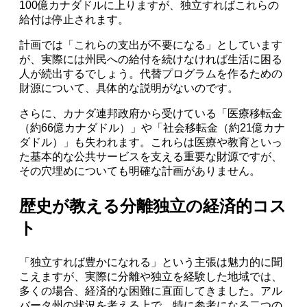
100億カナダドルに上りますが、独立すればこれらの
給付は停止されます。
計画では「これらの支出が不要になる」としています
が、実際には州民への給付を続けなければ生活に困る
人が続出するでしょう。代替プログラムを作るための
財源について、具体的な説明がないのです。
さらに、カナダ連邦政府から受けている「医療移転金
（約66億カナダドル）」や「社会移転金（約21億カナ
ダドル）」も失われます。これらは医療や教育といっ
た基本的な公共サービスを支える重要な財源ですが、
その穴埋めについても明確な計画がありません。
歴史が教える分離独立の経済的コス
ト
「独立すれば豊かになれる」という主張は魅力的に聞
こえますが、実際に分離や独立を経験した地域では、
多くの場合、経済的な困難に直面してきました。アル
バータ州の状況を考える上で、特に参考になる二つの