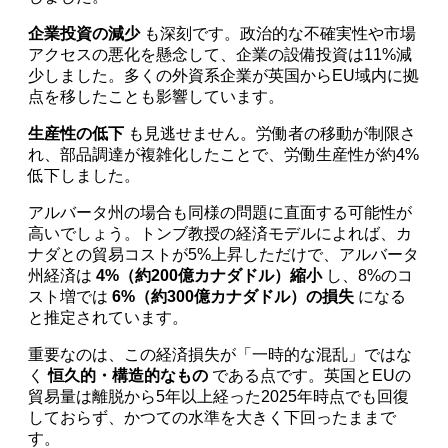
企業投資の減少
も深刻です。政治的な不確実性や市場
アクセスの悪化を懸念して、企業の設備投資は11%減
少しました。多くの外資系企業が英国からEU域内に拠
点を移したことも影響しています。
生産性の低下
も見逃せません。労働者の移動が制限さ
れ、部品調達が複雑化したことで、労働生産性が約4%
低下しました。
アルバータ州の場合も同様の問題に直面する可能性が
高いでしょう。トンブ教授の経済モデルによれば、カ
ナダとの貿易コストが5%上昇しただけで、アルバータ
州経済は
4%（約200億カナダドル）縮小
し、8%のコ
スト増では
6%（約300億カナダドル）の損失
になる
と推定されています。
重要なのは、この経済損失が「一時的な混乱」ではな
く
恒久的・構造的なもの
である点です。英国とEUの
貿易量は離脱から5年以上経った2025年時点でも回復
しておらず、かつての水準を大きく下回ったままで
す。