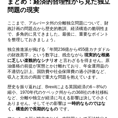
まとめ：経済的合理性から見た独立
問題の現実
ここまで、アルバータ州の分離独立問題について、財
政計画の問題点から歴史的教訓、経済構造の脆弱性ま
で、多角的に見てきました。最後に、重要なポイント
を整理しておきましょう。
独立推進派が掲げる「年間236億から455億カナダドル
の財政黒字」という数字は、残念ながら
現実的な根拠
に乏しい楽観的なシナリオ
と言わざるを得ません。原
油価格の前提が実態とかけ離れており、年金運用益の
不適切な計上、国防費や社会保障費の過小評価など、
収入と支出の両面で重大な問題を抱えています。
歴史を振り返れば、Brexitによる英国経済の6～8%の
縮小、1970年代のケベック州からの368社の本社移転
など、分離や独立が経済に与える影響は決して小さく
ありません。そしてその影響は
一時的なものではな
く、構造的で長期的なもの
です。