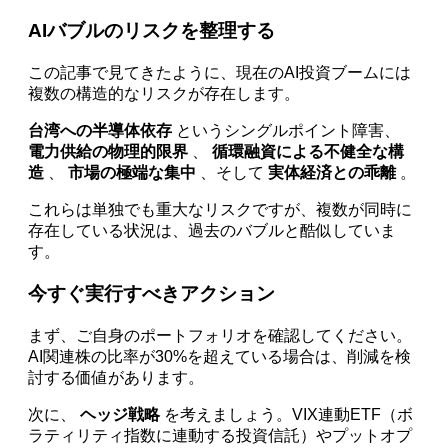
AIバブルのリスクを整理する
この記事で見てきたように、現在のAI投資ブームには
複数の構造的なリスクが存在します。
台湾への半導体依存
というシングルポイント障害、
電力供給の物理的限界
、
循環融資による不健全な構
造
、
市場の極端な集中
、そして
実体経済との乖離
。
これらは単独でも重大なリスクですが、複数が同時に
存在している状況は、過去のバブルと酷似していま
す。
今すぐ実行すべきアクション
まず、ご自身のポートフォリオを確認してください。
AI関連株の比率が30%を超えている場合は、削減を検
討する価値があります。
次に、
ヘッジ戦略
を考えましょう。VIX連動ETF（ボ
ラティリティ指数に連動する投資信託）やプットオプ