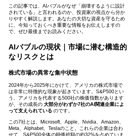
この記事では、AIバブルがなぜ「崩壊するように設計
されている」と言われるのか、投資家の視点から分か
りやすく解説します。あなたの大切な資産を守るため
に、今知っておくべき重要な情報をお伝えしますの
で、ぜひ最後までお読みください。
AIバブルの現状｜市場に潜む構造的
なリスクとは
株式市場の異常な集中状態
2024年から2025年にかけて、アメリカの株式市場で
は非常に特徴的な現象が起きています。S&P500とい
う、アメリカを代表する500社の株価指数があります
が、その成長の
大部分がわずか7社のAI関連企業によ
って支えられている
のです。
この7社とは、Microsoft、Apple、Nvidia、Amazon、
Meta、Alphabet、Teslaのこと。これらの企業は合わ
せて、S&P500全体の時価総額の約32%を占めていま