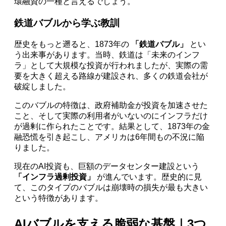
環融資の一種と言えるでしょう。
鉄道バブルから学ぶ教訓
歴史をもっと遡ると、1873年の
「鉄道バブル」
とい
う出来事があります。当時、鉄道は「未来のインフ
ラ」として大規模な投資が行われましたが、実際の需
要を大きく超える路線が建設され、多くの鉄道会社が
破綻しました。
このバブルの特徴は、政府補助金が投資を加速させた
こと、そして実際の利用者がいないのにインフラだけ
が過剰に作られたことです。結果として、1873年の金
融恐慌を引き起こし、アメリカは6年間もの不況に陥
りました。
現在のAI投資も、巨額のデータセンター建設という
「インフラ過剰投資」
が進んでいます。歴史的に見
て、このタイプのバブルは崩壊時の損失が最も大きい
という特徴があります。
AIバブルを支える脆弱な基盤｜3つ