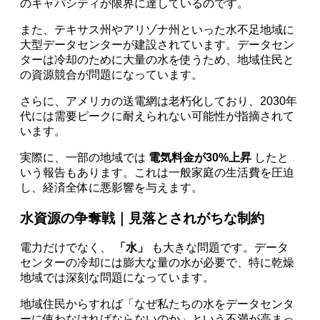
のキャパシティが限界に達しているのです。
また、テキサス州やアリゾナ州といった水不足地域に
大型データセンターが建設されています。データセン
ターは冷却のために大量の水を使うため、地域住民と
の資源競合が問題になっています。
さらに、アメリカの送電網は老朽化しており、2030年
代には需要ピークに耐えられない可能性が指摘されて
います。
実際に、一部の地域では
電気料金が30%上昇
したと
いう報告もあります。これは一般家庭の生活費を圧迫
し、経済全体に悪影響を与えます。
水資源の争奪戦｜見落とされがちな制約
電力だけでなく、
「水」
も大きな問題です。データ
センターの冷却には膨大な量の水が必要で、特に乾燥
地域では深刻な問題になっています。
地域住民からすれば「なぜ私たちの水をデータセンタ
ーに使わなければならないのか」という不満が高まっ