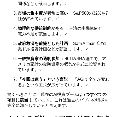
関係などが該当します。✓
市場の集中度が異常に高い
：S&P500の32%を7
社が占めています。✓
物理的な供給制約がある
：台湾の半導体依存、
電力不足が該当します。✓
政府救済を前提とした計画
：Sam Altman氏の1
兆ドル投資計画などが該当します。✓
一般投資家の過剰参加
：401kやIRA経由で、ア
メリカ家計の金融資産の45%が株式に投資され
ています。✓
「今回は違う」という言説
：「AGIで全てが変わ
る」という主張が広がっています。✓
驚くべきことに、現在のAI投資ブームは
7つすべての
項目に該当
しています。これは過去のバブルの特徴を
完全に満たしていると言えます。