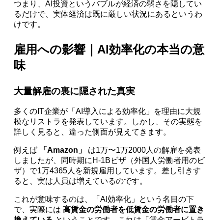
つまり、AI投資というバブルが経済の弱さを隠してい
るだけで、実体経済は既に厳しい状況にあるというわ
けです。
雇用への影響｜AI効率化の本当の意
味
大量解雇の裏に隠された真実
多くのIT企業が「AI導入による効率化」を理由に大規
模なリストラを発表しています。しかし、その実態を
詳しく見ると、違った側面が見えてきます。
例えば
「Amazon」
は1万〜1万2000人の解雇を発表
しましたが、同時期にH-1Bビザ（外国人労働者用のビ
ザ）で1万4365人を新規雇用しています。差し引きす
ると、実は人員は増えているのです。
これが意味するのは、「AI効率化」という名目の下
で、実際には
高賃金の労働者を低賃金の労働者に置き
換えている
ということです。これは「賃金アービトラ