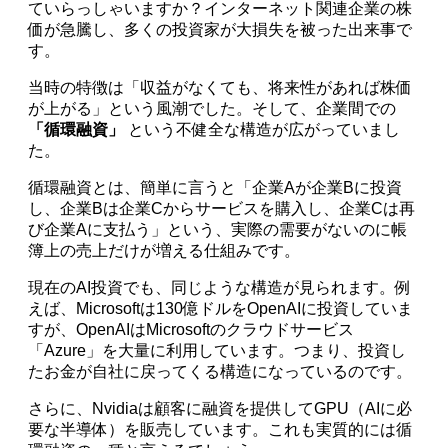
ていらっしゃいますか？インターネット関連企業の株
価が急騰し、多くの投資家が大損失を被った出来事で
す。
当時の特徴は「収益がなくても、将来性があれば株価
が上がる」という風潮でした。そして、企業間での
「循環融資」
という不健全な構造が広がっていまし
た。
循環融資とは、簡単に言うと「企業Aが企業Bに投資
し、企業Bは企業Cからサービスを購入し、企業Cは再
び企業Aに支払う」という、実際の需要がないのに帳
簿上の売上だけが増える仕組みです。
現在のAI投資でも、同じような構造が見られます。例
えば、Microsoftは130億ドルをOpenAIに投資していま
すが、OpenAIはMicrosoftのクラウドサービス
「Azure」を大量に利用しています。つまり、投資し
たお金が自社に戻ってくる構造になっているのです。
さらに、Nvidiaは顧客に融資を提供してGPU（AIに必
要な半導体）を販売しています。これも実質的には循