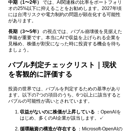
中期（1〜2年）
では、AI関連株の比率をポートフォリ
オの25%以下に抑えることをお勧めします。2027年頃
には台湾リスクや電力制約の問題が顕在化する可能性
があります。
長期（3〜5年）
の視点では、バブル崩壊後を見据えた
準備が重要です。本当にAIで収益を上げられる企業を
見極め、株価が割安になった時に投資する機会を待ち
ましょう。
バブル判定チェックリスト｜現状
を客観的に評価する
投資の世界では、バブルを判定するための基準があり
ます。以下の7つの項目のうち、6つ以上に該当すると
バブルの可能性が高いとされています。
収益がないのに株価が上昇している
：OpenAIを
はじめ、多くのAI企業が該当します。✓
循環融資の構造が存在する
：Microsoft-OpenAIの