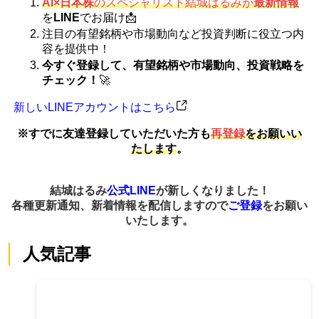
AI×日本株
のスペシャリスト結城はるみが
最新情報
を
LINE
でお届け📩
注目の有望銘柄や市場動向など投資判断に役立つ内
容を提供中！
今すぐ登録して、有望銘柄や市場動向、投資戦略を
チェック！
🚀
新しいLINEアカウントはこちら
※すでに友達登録していただいた方も
再登録
をお願いい
たします
。
結城はるみ
公式LINE
が新しくなりました！
各種更新通知、新着情報を配信しますので
ご登録
をお願い
いたします。
人気記事