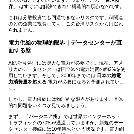
上かかると言われています。つまり、この
「台湾依
存」
はすぐには解決できない構造的な弱点なのです。
これは分散投資でも回避できないリスクです。AI関連
のどの企業に投資しても、この台湾リスクからは逃れ
られません。
電力供給の物理的限界｜データセンターが直
面する壁
AIの計算処理には膨大な電力が必要です。現在、アメ
リカのデータセンターは国全体の電力消費の約2%を使
用しています。そして、2030年までには
日本の総電
力消費量を超える
電力が必要になると予測されていま
す。
しかし、電力供給には物理的な限界があります。具体
的な問題をいくつか見てみましょう。
まず、
「バージニア州」
では世界のインターネット
トラフィックの70%が通過していますが、新規のデー
タセンター接続には10年待ちという状況です。電力網