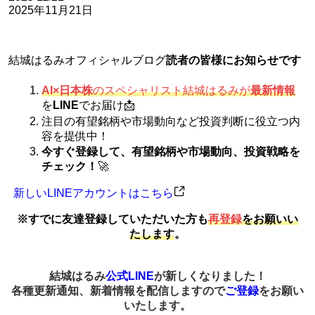
2025年11月21日
結城はるみオフィシャルブログ
読者の皆様にお知らせです
AI×日本株
のスペシャリスト結城はるみが
最新情報
を
LINE
でお届け📩
注目の有望銘柄や市場動向など投資判断に役立つ内
容を提供中！
今すぐ登録して、有望銘柄や市場動向、投資戦略を
チェック！
🚀
新しいLINEアカウントはこちら
※すでに友達登録していただいた方も
再登録
をお願いい
たします
。
結城はるみ
公式LINE
が新しくなりました！
各種更新通知、新着情報を配信しますので
ご登録
をお願い
いたします。