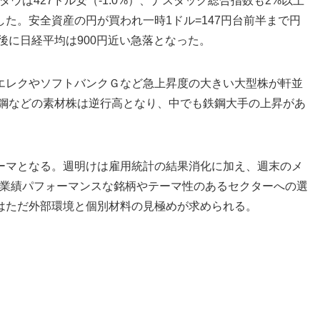
ウは427ドル安（-1.0%）、ナスダック総合指数も2%以上
た。安全資産の円が買われ一時1ドル=147円台前半まで円
後に日経平均は900円近い急落となった。
エレクやソフトバンクＧなど急上昇度の大きい大型株が軒並
鉄鋼などの素材株は逆行高となり、中でも鉄鋼大手の上昇があ
ーマとなる。週明けは雇用統計の結果消化に加え、週末のメ
。業績パフォーマンスな銘柄やテーマ性のあるセクターへの選
はただ外部環境と個別材料の見極めが求められる。