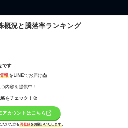
日本株概況と騰落率ランキング
せです
情報
を
LINE
でお届け📩
立つ内容を提供中！
戦略をチェック！
🚀
NEアカウントはこちら
ただいた方も
再登録
をお願いいたします
。