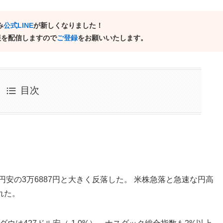
み
公式LINE
が新しくなりました！
報を配信しますので
ご登録
をお願いいたします。
目次
円安の3万6887円と大きく反落した。 米株急落と急速な円高
れた。