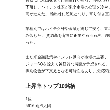
背景には米国株安と円高進行がある。前夜のNYダ
下落し、ハイテク株安が東京市場の心理を冷やし
高が進んだ。 輸出株に逆風となり、寄り付き直
業種別ではハイテク株や金融が総じて安く、東
み落ちた。 資源高を背景に鉱業や石油石炭、
った。
また米金融政策やインフレ動向が市場の主要テ
ジャーSQを控えて神経質な展開が予想される
択別物色が下支えとなる可能性もあり、投資家
上昇率トップ10銘柄
1位
5616 雨風太陽