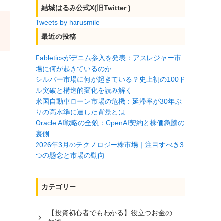
結城はるみ公式X(旧Twitter )
Tweets by harusmile
最近の投稿
Fableticsがデニム参入を発表：アスレジャー市
場に何が起きているのか
シルバー市場に何が起きている？史上初の100ド
ル突破と構造的変化を読み解く
米国自動車ローン市場の危機：延滞率が30年ぶ
りの高水準に達した背景とは
Oracle AI戦略の全貌：OpenAI契約と株価急騰の
裏側
2026年3月のテクノロジー株市場｜注目すべき3
つの懸念と市場の動向
カテゴリー
【投資初心者でもわかる】役立つお金の