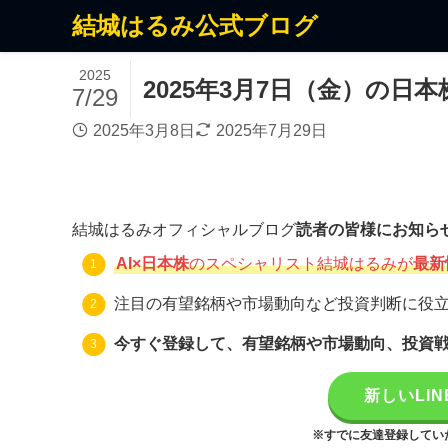
結城はるみ公式ブログ
2025
2025年3月7日（金）の
7/29
2025年3月8日
2025年7月29日
結城はるみオフィシャルブログ
読者の皆様にお知ら
AI×日本株
のスペシャリスト結城はるみが
最新
注目の有望銘柄や市場動向など投資判断に役
今すぐ登録して、有望銘柄や市場動向、投資
新しいLI
※すでに友達登録してい