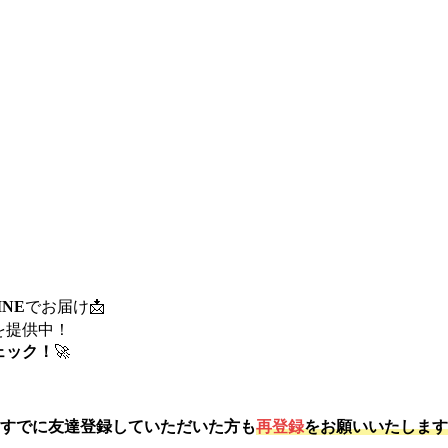
INE
でお届け📩
を提供中！
ェック！
🚀
すでに友達登録していただいた方も
再登録
をお願いいたします