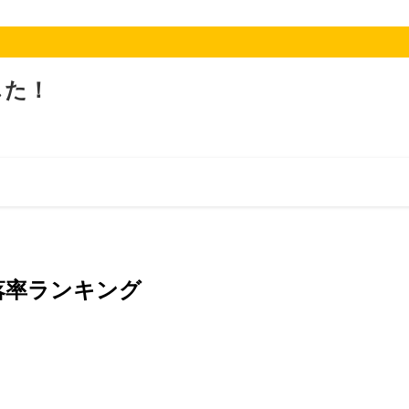
した！
騰落率ランキング