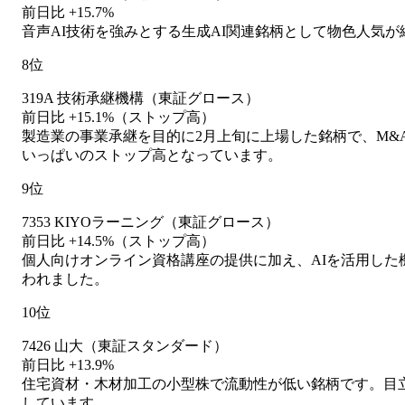
前日比 +15.7%
音声AI技術を強みとする生成AI関連銘柄として物色人気
8位
319A 技術承継機構（東証グロース）
前日比 +15.1%（ストップ高）
製造業の事業承継を目的に2月上旬に上場した銘柄で、M
いっぱいのストップ高となっています。
9位
7353 KIYOラーニング（東証グロース）
前日比 +14.5%（ストップ高）
個人向けオンライン資格講座の提供に加え、AIを活用した
われました。
10位
7426 山大（東証スタンダード）
前日比 +13.9%
住宅資材・木材加工の小型株で流動性が低い銘柄です。目
しています。