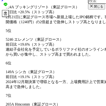
閉じる
324A ブッキングリゾート（東証グロース）
前日比 +20.5%（ストップ高）
2月21日に東証グロース市場へ新規上場したIPO銘柄で
開価格（1240円）の2倍超まで急伸しストップ高となりま
5位
5246 エレメンツ（東証グロース）
前日比 +19.6%（ストップ高）
連結子会社化を予定しているポラリファイ社のオンライン
から買いが集中し、ストップ高まで買われました。
6位
149A シンカ（東証グロース）
前日比 +19.1%（ストップ高）
2024年12月期決算で増収となる一方、上場費用計上で
高まで急伸しました。
7位
265A Hmcomm（東証グロース）