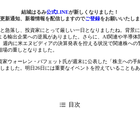
結城はるみ
公式LINE
が新しくなりました！
更新通知、新着情報を配信しますので
ご登録
をお願いいたしま
安と急落し、投資家にとって厳しい一日となりましたね。背景
よる輸出企業への逆風がありました。さらに、AI関連や半導体
し、週内に米エヌビディアの決算発表を控える状況で関連株への
相場の重しとなりました。
資家ウォーレン・バフェット氏が週末に公表した「株主への手
騰しました。明日26日には重要なイベントを控えていることも
目次