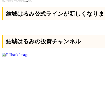
1
...
23
24
25
26
27
...
35
結城はるみ公式ラインが新しくなりま
結城はるみの投資チャンネル