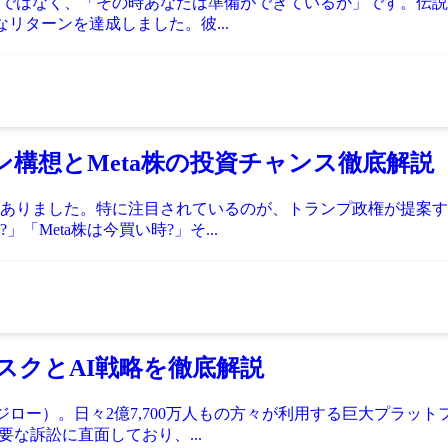
ではなく、「その時あなたは準備ができているか」です。伝説
なリターンを達成しました。彼...
ン構想とMeta株の投資チャンス徹底解説
ました。特に注目されているのが、トランプ政権が提案する「50
Meta株は今買い時?」そ...
リスクとAI戦略を徹底解説
（ジロー）。日々2億7,700万人もの方々が利用する巨大プラ
重要な訴訟に直面しており、...