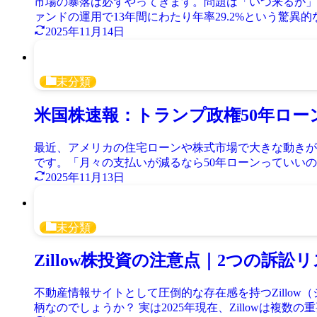
市場の暴落は必ずやってきます。問題は「いつ来るか」
ァンドの運用で13年間にわたり年率29.2%という驚異的
2025年11月14日
未分類
米国株速報：トランプ政権50年ロー
最近、アメリカの住宅ローンや株式市場で大きな動きがあり
です。「月々の支払いが減るなら50年ローンっていいの?」「
2025年11月13日
未分類
Zillow株投資の注意点｜2つの訴訟
不動産情報サイトとして圧倒的な存在感を持つZillow
柄なのでしょうか？ 実は2025年現在、Zillowは複数の