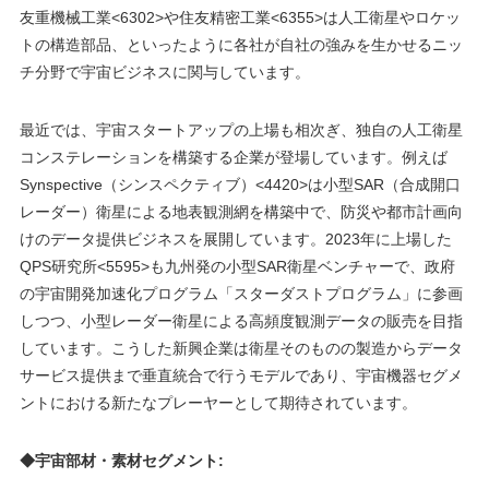
友重機械工業<6302>や住友精密工業<6355>は人工衛星やロケッ
トの構造部品、といったように各社が自社の強みを生かせるニッ
チ分野で宇宙ビジネスに関与しています。
最近では、宇宙スタートアップの上場も相次ぎ、独自の人工衛星
コンステレーションを構築する企業が登場しています。例えば
Synspective（シンスペクティブ）<4420>は小型SAR（合成開口
レーダー）衛星による地表観測網を構築中で、防災や都市計画向
けのデータ提供ビジネスを展開しています。2023年に上場した
QPS研究所<5595>も九州発の小型SAR衛星ベンチャーで、政府
の宇宙開発加速化プログラム「スターダストプログラム」に参画
しつつ、小型レーダー衛星による高頻度観測データの販売を目指
しています​。こうした新興企業は衛星そのものの製造からデータ
サービス提供まで垂直統合で行うモデルであり、宇宙機器セグメ
ントにおける新たなプレーヤーとして期待されています。
◆宇宙部材・素材セグメント
: