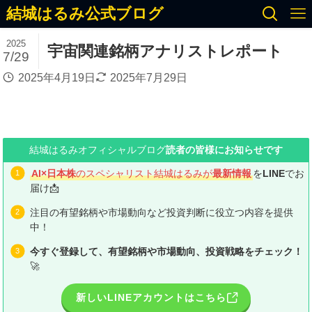
結城はるみ公式ブログ
2025
宇宙関連銘柄アナリストレポート
7/29
2025年4月19日
2025年7月29日
結城はるみオフィシャルブログ
読者の皆様にお知らせです
AI×日本株
のスペシャリスト結城はるみが
最新情報
を
LINE
でお
届け📩
注目の有望銘柄や市場動向など投資判断に役立つ内容を提供
中！
今すぐ登録して、有望銘柄や市場動向、投資戦略をチェック！
🚀
新しいLINEアカウントはこちら