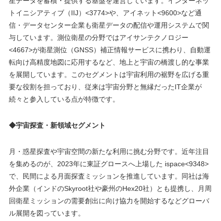
星データを蓄積・提供する基盤を運営しています。インターネッ
トイニシアティブ（IIJ）<3774>や、アイネット<9600>など通
信・データセンター企業も衛星データの配信や運用システムで関
与しています。測位衛星の分野ではアイサンテクノロジー
<4667>が衛星測位（GNSS）補正情報サービスに携わり、自動運
転向け高精度地図に応用するなど、地上と宇宙の橋渡し的な事業
を展開しています。このセグメントは宇宙利用の裾野を広げる重
要な役割を担っており、従来は宇宙分野と無縁だったIT企業が
続々と参入している点が特徴です。
◆宇宙探査・新領域セグメント
月・惑星探査や宇宙空間の新たな利用に挑む分野です。近年注目
を集めるのが、2023年に東証グロースへ上場した ispace<9348>
で、民間による月面探査ミッションを推進しています。同社は海
外企業（インドのSkyroot社や豪州のHex20社）とも提携し、月周
回衛星ミッションの需要創出に向け協力を開始するなどグローバ
ル展開を図っています​。