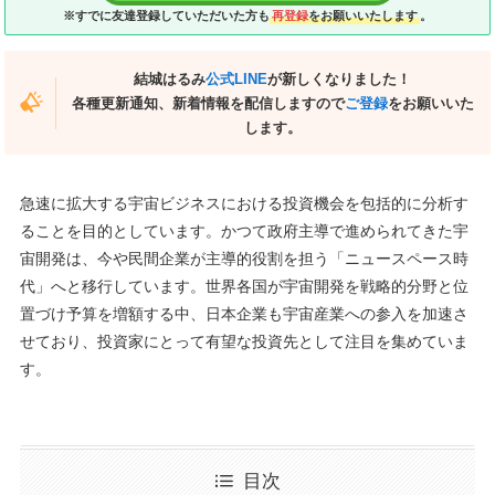
※すでに友達登録していただいた方も
再登録
をお願いいたします
。
結城はるみ
公式LINE
が新しくなりました！
各種更新通知、新着情報を配信しますので
ご登録
をお願いいた
します。
急速に拡大する宇宙ビジネスにおける投資機会を包括的に分析す
ることを目的としています。かつて政府主導で進められてきた宇
宙開発は、今や民間企業が主導的役割を担う「ニュースペース時
代」へと移行しています。世界各国が宇宙開発を戦略的分野と位
置づけ予算を増額する中、日本企業も宇宙産業への参入を加速さ
せており、投資家にとって有望な投資先として注目を集めていま
す。
目次