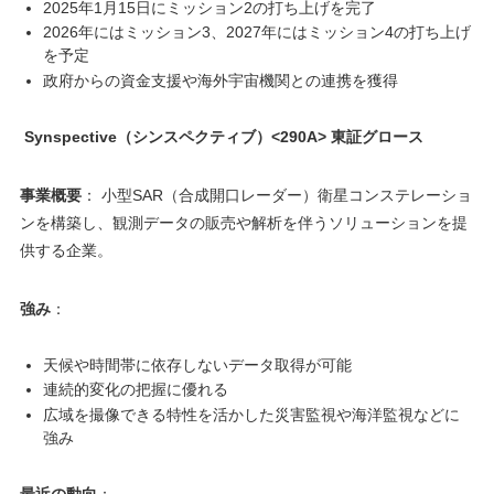
2025年1月15日にミッション2の打ち上げを完了
2026年にはミッション3、2027年にはミッション4の打ち上げ
を予定
政府からの資金支援や海外宇宙機関との連携を獲得
Synspective（シンスペクティブ）<290A> 東証グロース
事業概要
： 小型SAR（合成開口レーダー）衛星コンステレーショ
ンを構築し、観測データの販売や解析を伴うソリューションを提
供する企業。
強み
：
天候や時間帯に依存しないデータ取得が可能
連続的変化の把握に優れる
広域を撮像できる特性を活かした災害監視や海洋監視などに
強み
最近の動向
：