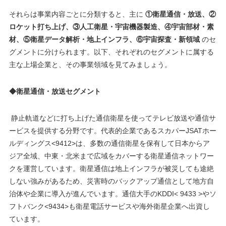
それらは事業内容ごとに分類すると、主に
①
衛星通信・放送、
②
ロケット打ち上げ、
③
人工衛星・宇宙機器製造、
④
宇宙部材・素
材、
⑤
衛星データ解析・地上インフラ、
⑥
宇宙探査・新領域
のセ
グメントに分けられます。以下、それぞれのセグメントに属する
主な上場企業と、その事業領域を見てみましょう。
◆衛星通信・放送セグメント
静止軌道などに打ち上げた通信衛星を使ってテレビ放送や通信サ
ービスを提供する分野です。代表的企業であるスカパーJSATホー
ルディングス<9412>は、多数の通信衛星を保有して日本からア
ジア全域、中東・北米まで広域をカバーする衛星通信ネットワー
クを運営しています。衛星通信は地上インフラが被災しても途絶
しない強みがあるため、災害時のバックアップ通信として地方自
治体や企業に導入が進んでいます。通信大手のKDDI< 9433 >やソ
フトバンク<9434>も衛星電話サービスや海外衛星企業へ出資し
ています。