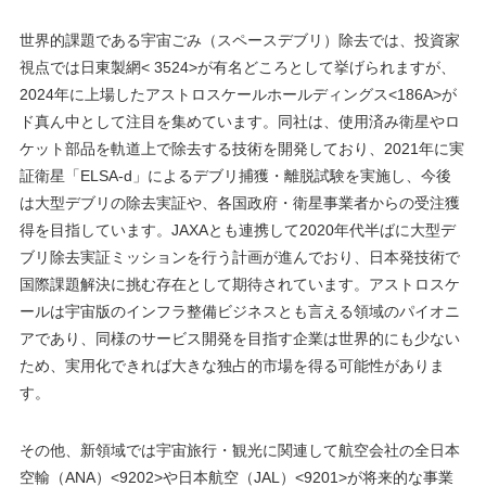
世界的課題である宇宙ごみ（スペースデブリ）除去では、投資家
視点では日東製網< 3524>が有名どころとして挙げられますが、
2024年に上場したアストロスケールホールディングス<186A>が
ド真ん中として注目を集めています。同社は、使用済み衛星やロ
ケット部品を軌道上で除去する技術を開発しており、2021年に実
証衛星「ELSA-d」によるデブリ捕獲・離脱試験を実施し、今後
は大型デブリの除去実証や、各国政府・衛星事業者からの受注獲
得を目指しています。JAXAとも連携して2020年代半ばに大型デ
ブリ除去実証ミッションを行う計画が進んでおり、日本発技術で
国際課題解決に挑む存在として期待されています。アストロスケ
ールは宇宙版のインフラ整備ビジネスとも言える領域のパイオニ
アであり、同様のサービス開発を目指す企業は世界的にも少ない
ため、実用化できれば大きな独占的市場を得る可能性がありま
す。
その他、新領域では宇宙旅行・観光に関連して航空会社の全日本
空輸（ANA）<9202>や日本航空（JAL）<9201>が将来的な事業