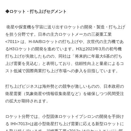
◆ロケット・打ち上げセグメント
衛星や探査機を宇宙に送り出すロケットの開発・製造・打ち上げ
を担う分野です。日本の主力ロケットメーカの三菱重工業
<7011> は、H-IIA/Bロケットの打ち上げや、次世代の主力機であ
るH3ロケットの開発を進めています。H3は2023年3月の初号機
打ち上げが失敗したものの、同社は「将来的に年最大6基の打ち
上げ需要を見込む」と表明しており、信頼性向上と量産によるコ
スト低減で国際商業打ち上げ市場への参入を目指しています。
打ち上げビジネスは海外勢との競争が激しいものの、日本政府の
衛星需要（気象衛星や情報収集衛星など）を確保しつつ民間受注
の拡大が期待されます。
ロケット分野では、小型固体ロケットイプシロンの開発を手掛け
る IHI<7013>は超小型衛星打ち上げ需要に応える新型ロケットに