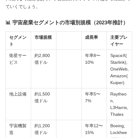
ていくでしょう。
📊 宇宙産業セグメントの市場別規模（2023年推計）
セグメン
市場規模
成長率
主要プレ
ト
イヤー
衛星サー
約2,800
年率8〜
SpaceX(
ビス
億ドル
10%
Starlink),
OneWeb,
Amazon(
Kuiper)
地上設備
約1,500
年率5〜
Raytheo
億ドル
7%
n,
L3Harris,
Thales
宇宙機製
約1,200
年率12〜
Boeing,
造
億ドル
15%
Lockhee