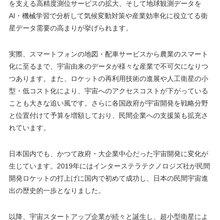
を支える高精度測位サービスの拡大、そして地球観測データを
AI・機械学習で分析して気候変動対策や産業効率化に役立てる衛
星データ需要の高まりが挙げられます​。
実際、スマートフォンの地図・配車サービスから農業のスマート
化に至るまで、宇宙由来のデータが様々な産業で不可欠になりつ
つあります。また、ロケットの再利用技術の進展や人工衛星の小
型・低コスト化により、宇宙へのアクセスコストが下がっている
ことも大きな追い風です。さらに各国政府が宇宙開発を戦略分野
と位置付けて予算を増額しており、民間企業への支援策も拡充さ
れています。
日本国内でも、かつて政府・大企業中心だった宇宙開発に変化が
生じています。2019年にはインターステラテクノロジズ社が民間
開発ロケットの打上げに国内で初めて成功し、日本の民間宇宙進
出の歴史的一歩となりました​。
以降、宇宙スタートアップ企業が続々と誕生し、超小型衛星によ