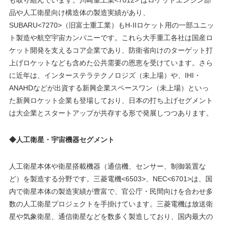
も取り組んでいます。川崎重工業<7012> はロケットエンジン部
品や人工衛星向け構造体の製造実績があり、
SUBARU<7270>（旧富士重工業）もH-IIロケット用の一部ユニッ
ト製造や航空宇宙カンパニーです。これら大手重工各社は国産ロ
ケット開発を支えるコア企業であり、防衛省向けのターゲット打
上げロケットなども含めた公共需要の恩恵を受けています。さら
に近年は、インターステラテクノロジズ（未上場）や、IHI・
ANAHDなどが出資する新興企業スペースワン（未上場）といっ
た新興ロケット企業も登場しており、日本の打ち上げセグメント
は大企業とスタートアップが共存する形で発展しつつあります。
◆人工衛星・宇宙機器セグメント
人工衛星本体や衛星搭載機器（通信機、センサー、制御装置な
ど）を製造する分野です。三菱電機<6503>、NEC<6701>は、国
内で衛星本体の製造実績が豊富で、官公庁・民間向けを合わせ多
数の人工衛星プロジェクトを手掛けています。三菱電機は放送衛
星や気象衛星、通信衛星などを数多く製造しており、国内最大の