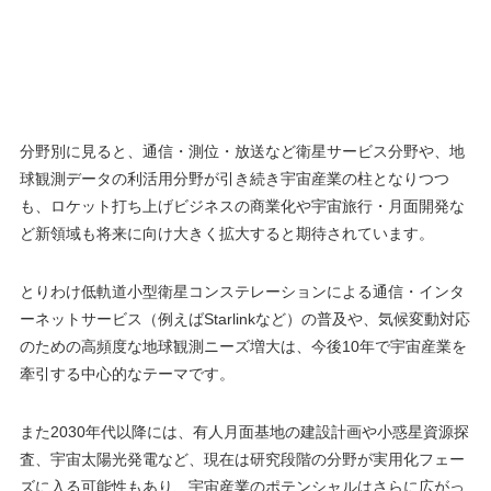
分野別に見ると、通信・測位・放送など衛星サービス分野や、地
球観測データの利活用分野が引き続き宇宙産業の柱となりつつ
も、ロケット打ち上げビジネスの商業化や宇宙旅行・月面開発な
ど新領域も将来に向け大きく拡大すると期待されています。
とりわけ低軌道小型衛星コンステレーションによる通信・インタ
ーネットサービス（例えばStarlinkなど）の普及や、気候変動対応
のための高頻度な地球観測ニーズ増大は、今後10年で宇宙産業を
牽引する中心的なテーマです。
また2030年代以降には、有人月面基地の建設計画や小惑星資源探
査、宇宙太陽光発電など、現在は研究段階の分野が実用化フェー
ズに入る可能性もあり、宇宙産業のポテンシャルはさらに広がっ