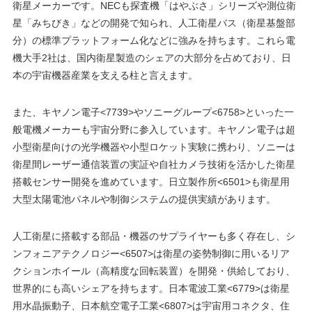
衛星メーカーです。NECも探査機「はやぶさ」シリーズや測位衛
星「みちびき」などの開発で知られ、人工衛星バス（衛星基盤部
分）の標準プラットフォーム化などに強みを持ちます。これら電
機大手2社は、国内衛星製造のシェアの大部分を占めており、日
本の宇宙機器産業を支える柱と言えます。
また、キヤノン電子<7739>やソニーグループ<6758>といった一
般電機メーカーも宇宙分野に参入しています。キヤノン電子は超
小型衛星向けの光学機器や小型ロケット実験に携わり、ソニーは
衛星間レーザー通信装置の実証や自社カメラ技術を活かした衛星
搭載センサー開発を進めています。日立製作所<6501>も衛星用
大型太陽電池パネルや制御システムの提供実績があります。
人工衛星に搭載する部品・機器のサプライヤーも多く存在し、シ
ンフォニアテクノロジー<6507>は衛星の姿勢制御に用いるリア
クションホイール（高精度な回転装置）を開発・供給しており、
世界的にも高いシェアを持ちます。日本電波工業<6779>は衛星
用水晶振動子、日本航空電子工業<6807>は宇宙用コネクタ、住