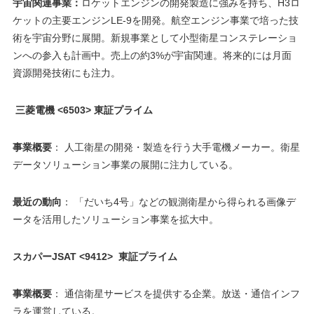
宇宙関連事業：
ロケットエンジンの開発製造に強みを持ち、H3ロ
ケットの主要エンジンLE-9を開発。航空エンジン事業で培った技
術を宇宙分野に展開。新規事業として小型衛星コンステレーショ
ンへの参入も計画中。売上の約3%が宇宙関連。将来的には月面
資源開発技術にも注力。
三菱電機 <6503> 東証プライム
事業概要
： 人工衛星の開発・製造を行う大手電機メーカー。衛星
データソリューション事業の展開に注力している。
最近の動向
： 「だいち4号」などの観測衛星から得られる画像デ
ータを活用したソリューション事業を拡大中。
スカパーJSAT <9412> 東証プライム
事業概要
： 通信衛星サービスを提供する企業。放送・通信インフ
ラを運営している。