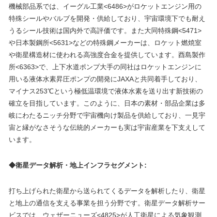
機械部品系では、イーグル工業<6486>がロケットエンジン用の
特殊シールやバルブを開発・供給しており、宇宙環境下でも耐え
うるシール技術は国内外で高評価です。また大同特殊鋼<5471>
や日本製鋼所<5631>などの特殊鋼メーカーは、ロケット燃焼室
や衛星構造材に使われる高強度合金を提供しています。酉島製作
所<6363>で、上下水道ポンプ大手の同社はロケットエンジンに
用いる液体水素昇圧ポンプの開発にJAXAと共同着手しており、
マイナス253℃という極低温環境で液体水素を送り出す新技術の
確立を目指しています。このように、日本の素材・部品企業は多
岐にわたるニッチ分野で宇宙機向け製品を供給しており、一見宇
宙と縁がなさそうな伝統的メーカーも実は宇宙産業を下支えして
います。
◆衛星データ解析・地上インフラセグメント
:
打ち上げられた衛星から送られてくるデータを解析したり、衛星
と地上の通信を支える事業を担う分野です。衛星データ解析サー
ビスでは、ウェザーニューズ<4825>が人工衛星による気象観測