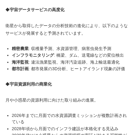
◆
宇宙データサービスの高度化
衛星から取得したデータの分析技術の進化により、以下のような
サービスが発展すると予測されています。
精密農業
: 収穫量予測、水資源管理、病害虫発生予測
インフラモニタリング
: 橋梁、ダム、送電線などの変位検出
海洋監視
: 違法漁業監視、海洋汚染追跡、海上輸送最適化
都市計画
: 都市発展の3D分析、ヒートアイランド現象の評価
◆
宇宙資源利用の商業化
月や小惑星の資源利用に向けた取り組みの進展。
2026年までに月面での水資源調査ミッションが複数計画され
ている
2028年頃から月面でのインフラ建設が本格化する見込み