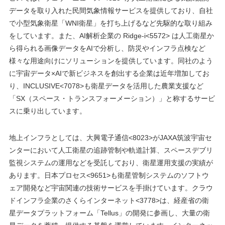
データを取り入れた民間気象情報サービスを提供しており、自社
で小型気象衛星「WNI衛星」を打ち上げるなど先駆的な取り組み
をしています。また、AI解析企業の Ridge-i<5572> は人工衛星か
ら得られる画像データをAIで分析し、防災やインフラ点検など
様々な用途向けにソリューションを提供しています​。同社のよう
に宇宙データ×AIで新ビジネスを創出する企業は近年増加してお
り、INCLUSIVE<7078>も衛星データを活用した農業支援など
「SX（スペース・トランスフォーメーション）」と称するサービ
スに乗り出しています​。
地上インフラとしては、大興電子通信<8023>がJAXA筑波宇宙セ
ンターにおいて人工衛星の追跡管制や軌道計算、スペースデブリ
監視システムの運用などを受託しており、衛星運用支援の実績が
あります​。日本プロセス<9651>も衛星管制システムのソフトウ
ェア開発など宇宙関連の技術サービスを手掛けています。クラウ
ドインフラ企業のさくらインターネット<3778>は、経産省の衛
星データプラットフォーム「Tellus」の開発に参画し、大量の衛