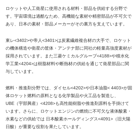
ロケットや人工衛星に使用される材料・部品を供給する分野で
す。宇宙環境は過酷なため、高機能な素材や精密部品が不可欠で
あり、日本の素材・部品メーカーがその裏方を支えています。
東レ<3402>や帝人<3401>は炭素繊維複合材の大手で、ロケット
の機体構造や衛星の筐体・アンテナ部に同社の軽量高強度素材が
採用されています。また三菱ケミカルグループ<4188>や積水化
学工業<4204>は樹脂材料や断熱材の供給を通じて衛星部品に関
与しています。
燃料・推進剤分野では、ダイセル<4202>や日本油脂< 4403>が固
体ロケット燃料の原料となる化学製品や火工品を製造し、
UBE（宇部興産）<4208>も高性能樹脂や推進剤原料を手掛けて
います。さらに、ロケットエンジンの燃焼に不可欠な液体酸素・
水素などの供給では 日本酸素ホールディングス<4091>（旧大陽
日酸）が重要な役割を果たしています。