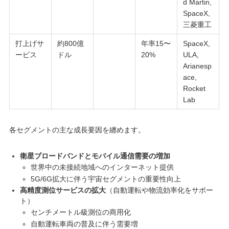
d Martin,
SpaceX,
三菱重工
打上げサ
約800億
年率15〜
SpaceX,
ービス
ドル
20%
ULA,
Arianesp
ace,
Rocket
Lab
各セグメントの主な成長要因を纏めます。
衛星ブロードバンドとモバイル通信需要の増加
世界中の未接続地域へのインターネット提供
5G/6G拡大に伴う宇宙セグメントの重要性向上
高精度測位サービスの拡大
（自動運転や物流効率化をサポー
ト）
センチメートル級測位の商用化
自動運転車両の普及に伴う需要増