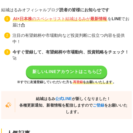
結城はるみオフィシャルブログ
読者の皆様にお知らせです
AI×日本株
のスペシャリスト結城はるみが
最新情報
を
LINE
でお
届け📩
注目の有望銘柄や市場動向など投資判断に役立つ内容を提供
中！
今すぐ登録して、有望銘柄や市場動向、投資戦略をチェック！
🚀
新しいLINEアカウントはこちら
※すでに友達登録していただいた方も
再登録
をお願いいたします
。
結城はるみ
公式LINE
が新しくなりました！
各種更新通知、新着情報を配信しますので
ご登録
をお願いいた
します。