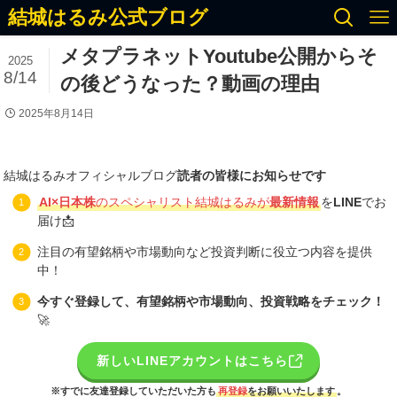
結城はるみ公式ブログ
メタプラネットYoutube公開からそ
2025
8/14
の後どうなった？動画の理由
2025年8月14日
結城はるみオフィシャルブログ
読者の皆様にお知らせです
AI×日本株
のスペシャリスト結城はるみが
最新情報
を
LINE
でお
届け📩
注目の有望銘柄や市場動向など投資判断に役立つ内容を提供
中！
今すぐ登録して、有望銘柄や市場動向、投資戦略をチェック！
🚀
新しいLINEアカウントはこちら
※すでに友達登録していただいた方も
再登録
をお願いいたします
。